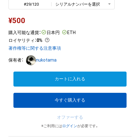
#29/120
シリアルナンバーを選択
¥
500
購入可能な通貨：
日本円
ETH
ロイヤリティ
：
0%
著作権等に関する注意事項
保有者：
nukotama
カートに入れる
今すぐ購入する
オファーする
※ご利用には
ログイン
が必要です。