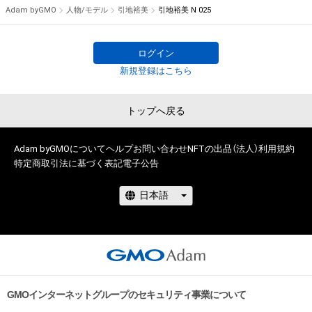
2020-2021 　　D'STATION フレッシュエンジェルズ

Adam byGMO
人物/モデル
引地裕美
引地裕美 N 025
2020 　エヴァンゲリオンレーシング レースクイーン★アスカ
役

2019　UP GARAGE ドリフトエンジェルス

ログイン
2014 - 2018　エヴァンゲリオンレーシング レースクイーン★
新規登録はこちら
綾波レイ役 

トップへ戻る
<CM>

サーティーワンアイスクリーム「クレープ-お店で焼きたて」編

花王「フレアフレグランス」タクシー編

Adam byGMOについて
ヘルプ
お問い合わせ
NFTの出品（法人）
利用規約
特定商取引法に基づく表記
電子公告
<写真集>

引地裕美写真集 「you love me?」
GMOインターネットグループのセキュリティ事業について