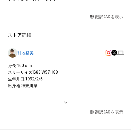
翻訳（AI）を表示
ストア詳細
引地裕美
身長:160ｃｍ

スリーサイズ:B83 W57 H88　

生年月日:1992/2/6

出身地:神奈川県

<AWARD> 

2016　日本レースクイーン大賞　新人部門 グランプリ

翻訳（AI）を表示
<IMAGE GIRL>

2021　　SUPER GT500 KeePer Angels
