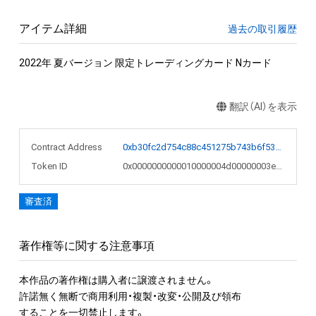
アイテム詳細
過去の取引履歴
2022年 夏バージョン 限定トレーディングカード Nカード
翻訳（AI）を表示
Contract Address
0xb30fc2d754c88c451275b743b6f530f19f643683
Token ID
0x0000000000010000004d00000003ecef
審査済
著作権等に関する注意事項
本作品の著作権は購入者に譲渡されません。 

許諾無く無断で商用利用・複製・改変・公開及び領布

することを一切禁止します。