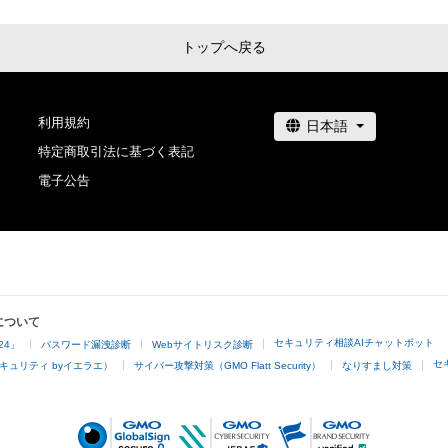
トップへ戻る
利用規約
特定商取引法に基づく表記
電子公告
について
セキュリティ相談AIチャットボット
24」
パスワード漏洩診断
Webサイトリスク診断
セ
キュリティ byイエラエ）
サイバー攻撃対策（GMO Flatt Security）
なりすまし対策