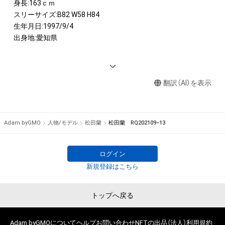
身長:163ｃｍ 　

スリーサイズ:B82 W58 H84

生年月日:1997/9/4

出身地:愛知県

<AWARD> 

2020　日本レースクイーン大賞新人部門メダリスト＆東京中
翻訳（AI）を表示
日スポーツ賞

<IMAGE GIRL>

2021 　SUPER GT 500  ZENT sweeties

Adam byGMO
人物/モデル
松田蘭
松田蘭 RQ202109−13
2021　 SUPER 耐久 SHADE GIRLS

2021 　D1GRAND PRIX Sailun Drift Team Girls

2020 　SUPER GT 500 SARDイメージガール

ログイン
2020　 SUPER FORMULA raffinee Lady
新規登録はこちら
トップへ戻る
Adam byGMOについて
ヘルプ
お問い合わせ
NFTの出品（法人）
利用規約