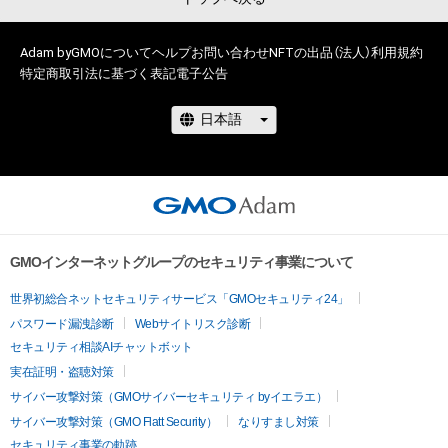
2020　RIZINガール 

2018　カルソニックレディ

Adam byGMOについて
ヘルプ
お問い合わせ
NFTの出品（法人）
利用規約
特定商取引法に基づく表記
電子公告
<グラビア>

講談社「ヤングマガジン」巻末グラビア

小学館「ビッグコミックスピリッツ」グラビア掲載

集英社「週刊プレイボーイ」グラビア掲載

集英社「週刊プレイボーイ」140人グラドル企画
GMOインターネットグループのセキュリティ事業について
世界初総合ネットセキュリティサービス「GMOセキュリティ24」
パスワード漏洩診断
Webサイトリスク診断
セキュリティ相談AIチャットボット
実在証明・盗聴対策
サイバー攻撃対策（GMOサイバーセキュリティ byイエラエ）
サイバー攻撃対策（GMO Flatt Security）
なりすまし対策
セキュリティ事業の軌跡