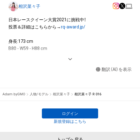
相沢菜々子
日本レースクイーン大賞2021に挑戦中！

投票＆詳細はこちらから→
rq-award.jp/
身長:173 cm 

B80 - W59 - H88 cm 

生年月日:1996年7月7日 

出身地:福岡県 

翻訳（AI）を表示
<AWARD>

2022   MediBang 日本レースクイーン大賞 大賞　テレビ東京
賞　W受賞　

Adam byGMO
人物/モデル
相沢菜々子
相沢菜々子 R 016
2020　サンスポRace Queen Award グランプリ受賞

2019　日本レースクイーン大賞　実行委員会特別賞受賞

ログイン
<IMAGE GIRL>

新規登録はこちら
2021　TEAM KUNIMITSU STANLEY レースクイーン 

2019−2020　TEAM KUNIMITSU RAYBRIGレースクイーン 

トップへ戻る