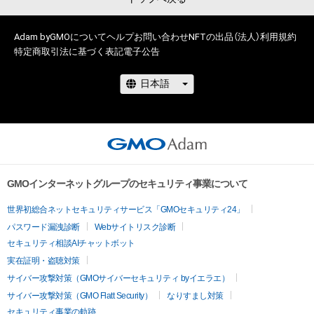
2020　RIZINガール 

2018　カルソニックレディ

Adam byGMOについて
ヘルプ
お問い合わせ
NFTの出品（法人）
利用規約
特定商取引法に基づく表記
電子公告
<グラビア>

講談社「ヤングマガジン」巻末グラビア

小学館「ビッグコミックスピリッツ」グラビア掲載

集英社「週刊プレイボーイ」グラビア掲載

集英社「週刊プレイボーイ」140人グラドル企画
GMOインターネットグループのセキュリティ事業について
世界初総合ネットセキュリティサービス「GMOセキュリティ24」
パスワード漏洩診断
Webサイトリスク診断
セキュリティ相談AIチャットボット
実在証明・盗聴対策
サイバー攻撃対策（GMOサイバーセキュリティ byイエラエ）
サイバー攻撃対策（GMO Flatt Security）
なりすまし対策
セキュリティ事業の軌跡