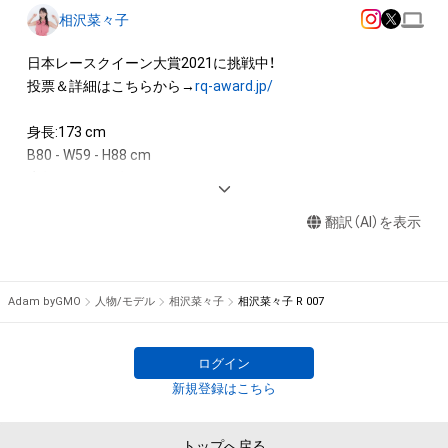
相沢菜々子
日本レースクイーン大賞2021に挑戦中！

投票＆詳細はこちらから→
rq-award.jp/
身長:173 cm 

B80 - W59 - H88 cm 

生年月日:1996年7月7日 

出身地:福岡県 

翻訳（AI）を表示
<AWARD>

2022   MediBang 日本レースクイーン大賞 大賞　テレビ東京
賞　W受賞　

Adam byGMO
人物/モデル
相沢菜々子
相沢菜々子 R 007
2020　サンスポRace Queen Award グランプリ受賞

2019　日本レースクイーン大賞　実行委員会特別賞受賞

ログイン
<IMAGE GIRL>

新規登録はこちら
2021　TEAM KUNIMITSU STANLEY レースクイーン 

2019−2020　TEAM KUNIMITSU RAYBRIGレースクイーン 

トップへ戻る