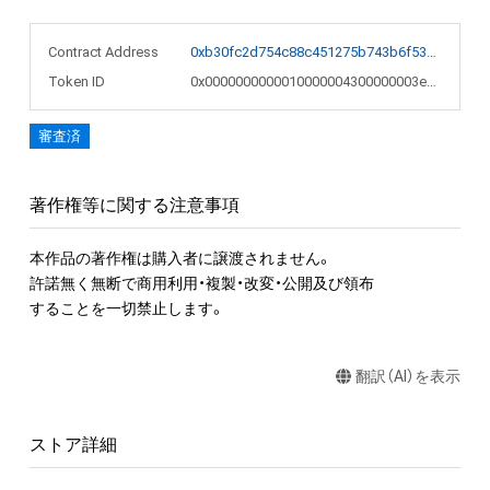
Contract Address
0xb30fc2d754c88c451275b743b6f530f19f643683
Token ID
0x0000000000010000004300000003e1cd
審査済
著作権等に関する注意事項
本作品の著作権は購入者に譲渡されません。 

許諾無く無断で商用利用・複製・改変・公開及び領布

することを一切禁止します。
翻訳（AI）を表示
ストア詳細