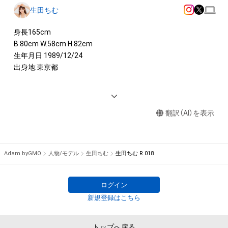
生田ちむ
身長165cm 

B.80cm W.58cm H.82cm 

生年月日 1989/12/24 

出身地:東京都

 <AWARD> 

2019　日本レースクイーン大賞受賞＆東京中日スポーツ賞 

翻訳（AI）を表示
2018　日本レースクイーン大賞受賞＆東京中日スポーツ賞 

2017　日本レースクィーン大賞受賞 

Super耐久「STgirl50」　グランプリ受賞

Adam byGMO
人物/モデル
生田ちむ
生田ちむ R 018
 <IMAGE GIRL>

2021-2022 SUPERGT 500 Owltech Lady

2020 TGR TEAM WAKO'S ROOKIE「WAKO'S GIRLS」

ログイン
2019 LEXUS TEAM LEMANS WAKO'S「WAKO'S GIRLS」

新規登録はこちら
2018 SUPER FORMULA B-MAX Girl 

2018 Modulo Pretty
トップへ戻る