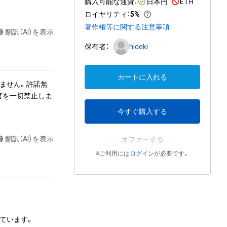
購入可能な通貨：
日本円
ETH
ロイヤリティ
：
5%
著作権等に関する注意事項
翻訳（AI）を表示
保有者：
hideki
カートに入れる
ません。許諾無
言を一切禁止しま
今すぐ購入する
翻訳（AI）を表示
オファーする
※ご利用には
ログイン
が必要です。
にしています。