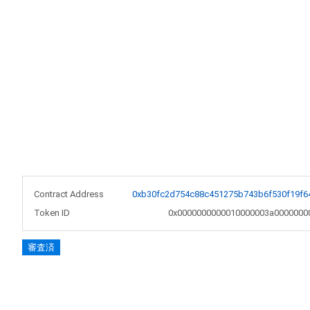
Contract Address
0xb30fc2d754c88c451275b743b6f530f19f6
Token ID
0x0000000000010000003a0000000
審査済