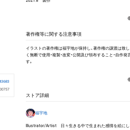
2021.8　製作
著作権等に関する注意事項
イラストの著作権は福宇地が保持し、著作権の譲渡は致し
く無断で使用・複製・改変・公開及び領布すること・自作発
す。
43683
00757
ストア詳細
福宇地
Illustrator/Artist　日々生きる中で生まれた感情を絵