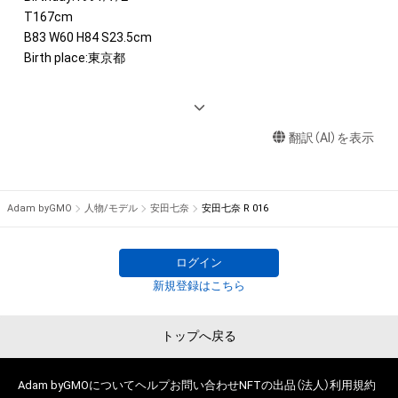
T167cm 

B83 W60 H84 S23.5cm

Birth place:東京都

<IMAGE GIRL>

2022 　SUPER GT　（TGR WedsSport BANDOH）、

翻訳（AI）を表示
　　　　スーパー耐久　Grid Motorsport　
「Plexus&CATACLEAN Girls」

2019-2021 　Weds Sport Racing Gals

2016-2018 　アップガレージドリフトエンジェルス

Adam byGMO
人物/モデル
安田七奈
安田七奈 R 016
2017/2016 　ARN GIRLS

2016 　raffinee Lady

ログイン
<DVD・写真集　>

新規登録はこちら
2017年 1st DVD「rainbow」発売

2018年 2nd DVD「ななづくし」発売

トップへ戻る
Adam byGMOについて
ヘルプ
お問い合わせ
NFTの出品（法人）
利用規約