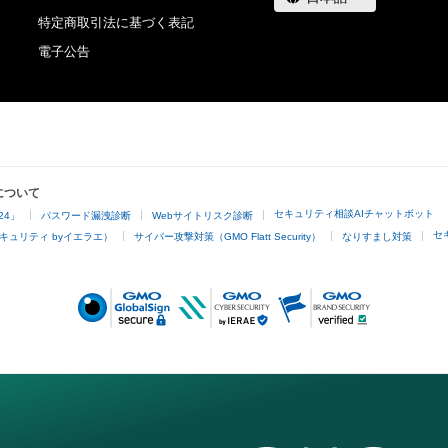
特定商取引法に基づく表記
電子公告
について
セキュリティ相談AIチャットボット
24」
パスワード漏洩診断
Webサイトリスク診断
セ
キュリティ byイエラエ）
サイバー攻撃対策（GMO Flatt Security）
なりすまし対策