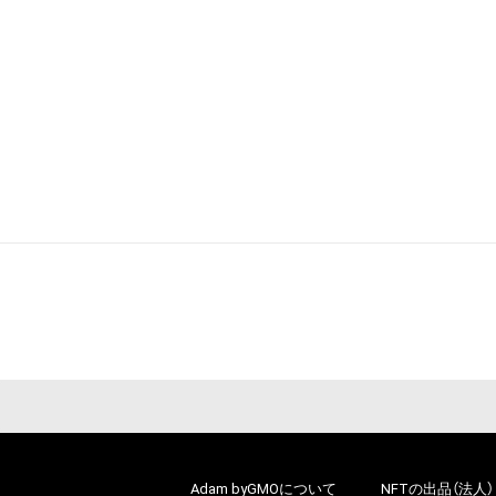
Adam byGMOについて
NFTの出品（法人）