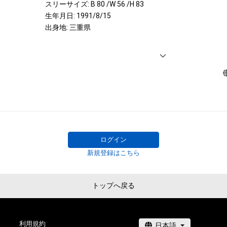
スリーサイズ: B 80 /W 56 /H 83

生年月日: 1991/8/15

出身地: 三重県

<IMAGE GIRL>

2020-2022 SUPER GT500 リアライズガールズ

2020/2021 SUPER GT500 リアライズガールズ

2018/2019 SUPER GT 300 TEAMUPGARAGE ドリフ
2017 SUPER GT 500 KONDO RACINGフォーラムエ
ズ
ログイン
新規登録はこちら
トップへ戻る
利用規約