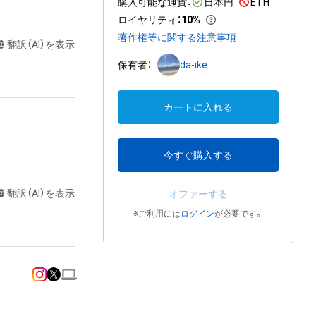
購入可能な通貨：
日本円
ETH
ロイヤリティ
：
10%
著作権等に関する注意事項
翻訳（AI）を表示
保有者：
da-ike
カートに入れる
今すぐ購入する
翻訳（AI）を表示
オファーする
※ご利用には
ログイン
が必要です。