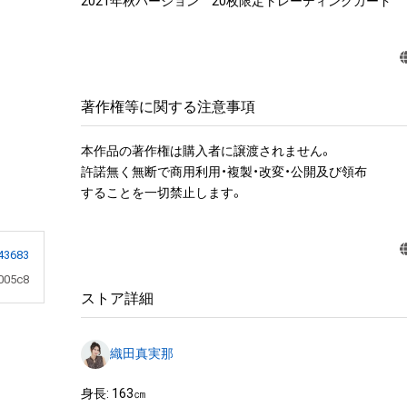
2021年秋バージョン　20枚限定トレーディングカード
著作権等に関する注意事項
本作品の著作権は購入者に譲渡されません。

許諾無く無断で商用利用・複製・改変・公開及び領布

することを一切禁止します。
43683
005c8
ストア詳細
織田真実那
身長: 163㎝
