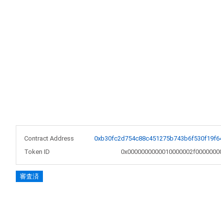
Contract Address
0xb30fc2d754c88c451275b743b6f530f19f6
Token ID
0x0000000000010000002f0000000
審査済