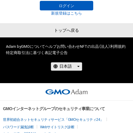
2018-2020 D'STATION フレッシュエンジェルス

ログイン
2018-2019 raffinee Lady

新規登録はこちら
2016-2017 Super GT 500 RAYBRIGレースクイーン

2012-2014 ARTA GALS
トップへ戻る
Adam byGMOについて
ヘルプ
お問い合わせ
NFTの出品（法人）
利用規約
特定商取引法に基づく表記
電子公告
GMOインターネットグループのセキュリティ事業について
世界初総合ネットセキュリティサービス「GMOセキュリティ24」
パスワード漏洩診断
Webサイトリスク診断