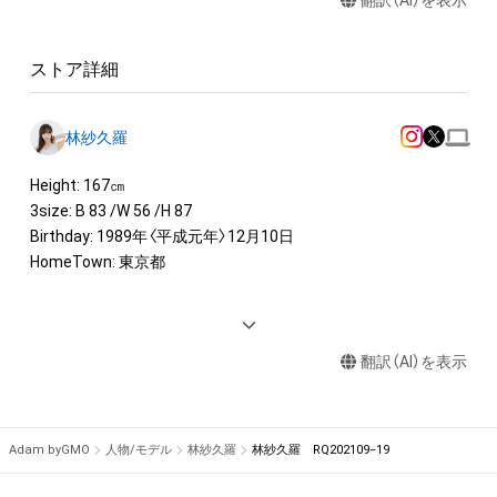
翻訳（AI）を表示
ストア詳細
林紗久羅
Height: 167㎝

3size: B 83 /W 56 /H 87

Birthday: 1989年〈平成元年〉12月10日

HomeTown: 東京都

<AWARD> 

2018 日本レースクイーン大賞 グランプリ 受賞

翻訳（AI）を表示
2017 日本レースクイーン大賞 特別賞

2016 日本レースクイーン大賞受賞

<IMAGE GIRL>

Adam byGMO
人物/モデル
林紗久羅
林紗久羅 RQ202109−19
2021 東京オートサロンイメージガール「A-class」

2021リアライズガールズ
