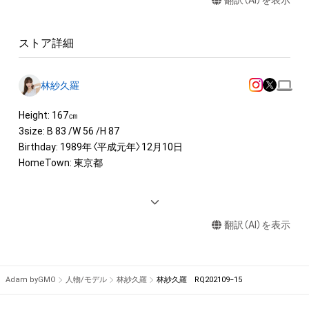
翻訳（AI）を表示
ストア詳細
林紗久羅
Height: 167㎝

3size: B 83 /W 56 /H 87

Birthday: 1989年〈平成元年〉12月10日

HomeTown: 東京都

<AWARD> 

2018 日本レースクイーン大賞 グランプリ 受賞

翻訳（AI）を表示
2017 日本レースクイーン大賞 特別賞

2016 日本レースクイーン大賞受賞

<IMAGE GIRL>

Adam byGMO
人物/モデル
林紗久羅
林紗久羅 RQ202109−15
2021 東京オートサロンイメージガール「A-class」

2021リアライズガールズ
