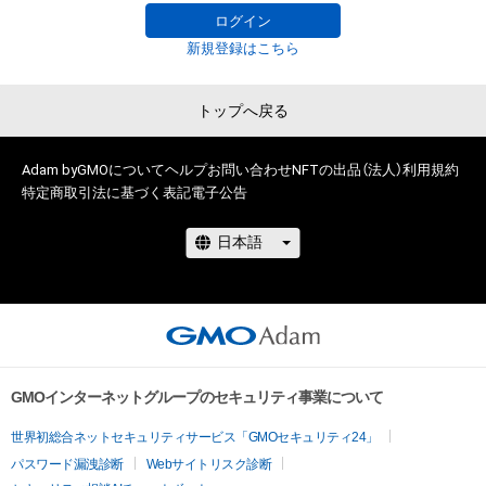
2018-2020 D'STATION フレッシュエンジェルス

ログイン
2018-2019 raffinee Lady

新規登録はこちら
2016-2017 Super GT 500 RAYBRIGレースクイーン

2012-2014 ARTA GALS
トップへ戻る
Adam byGMOについて
ヘルプ
お問い合わせ
NFTの出品（法人）
利用規約
特定商取引法に基づく表記
電子公告
GMOインターネットグループのセキュリティ事業について
世界初総合ネットセキュリティサービス「GMOセキュリティ24」
パスワード漏洩診断
Webサイトリスク診断