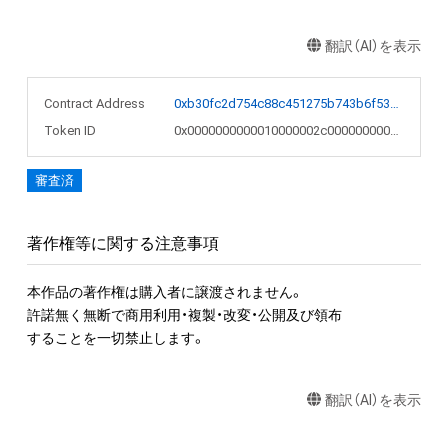
翻訳（AI）を表示
Contract Address
0xb30fc2d754c88c451275b743b6f530f19f643683
Token ID
0x0000000000010000002c00000000057d
審査済
著作権等に関する注意事項
本作品の著作権は購入者に譲渡されません。

許諾無く無断で商用利用・複製・改変・公開及び領布

することを一切禁止します。
翻訳（AI）を表示