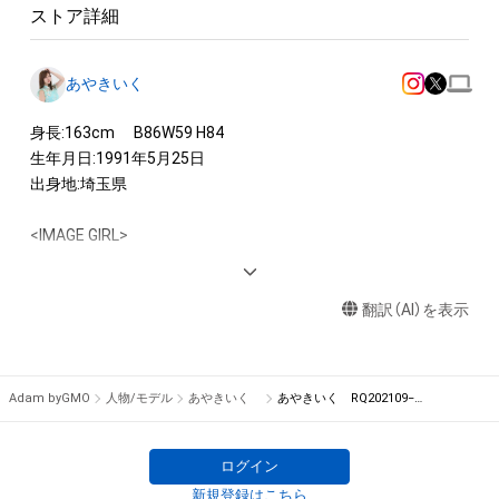
ストア詳細
あやきいく
身長:163cm 　B86W59 H84

生年月日:1991年5月25日

出身地:埼玉県

<IMAGE GIRL>

2019-21 　SUPER GT　SUBARU BRZ GT GALZ BREEZE

2017-18　SUPER GT　EPSON Nakajima Racing RACE QUEEN

翻訳（AI）を表示
2016　SUPER GT　GANER sucre

2016 　スーパー耐久　KSフロンティア フロンティアキューテ
ィーズ
Adam byGMO
人物/モデル
あやきいく
あやきいく RQ202109−04
ログイン
新規登録はこちら