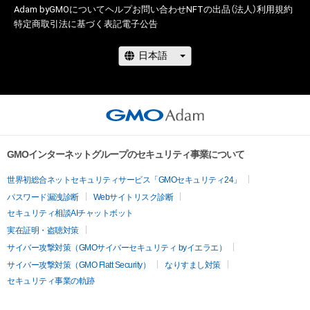
Adam byGMOについて
ヘルプ
お問い合わせ
NFTの出品（法人）
利用規約
特定商取引法に基づく表記
電子公告
GMOインターネットグループのセキュリティ事業について
世界初総合ネットセキュリティサービス「GMOセキュリティ24」
パスワード漏洩診断
Webサイトリスク診断
セキュリティ相談AIチャットボット
実在証明・盗聴対策
サイバー攻撃対策（GMOサイバーセキュリティ byイエラエ）
サイバー攻撃対策（GMO Flatt Security）
なりすまし対策
セキュリティ事業の軌跡