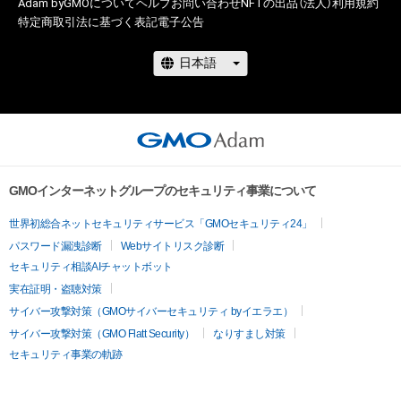
Adam byGMOについて
ヘルプ
お問い合わせ
NFTの出品（法人）
利用規約
特定商取引法に基づく表記
電子公告
GMOインターネットグループのセキュリティ事業について
世界初総合ネットセキュリティサービス「GMOセキュリティ24」
パスワード漏洩診断
Webサイトリスク診断
セキュリティ相談AIチャットボット
実在証明・盗聴対策
サイバー攻撃対策（GMOサイバーセキュリティ byイエラエ）
サイバー攻撃対策（GMO Flatt Security）
なりすまし対策
セキュリティ事業の軌跡