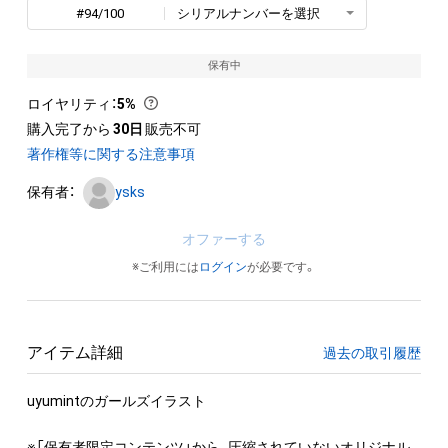
#94/100
シリアルナンバーを選択
保有中
ロイヤリティ
：
5%
購入完了から
30日
販売不可
著作権等に関する注意事項
保有者：
ysks
オファーする
※ご利用には
ログイン
が必要です。
アイテム詳細
過去の取引履歴
uyumintのガールズイラスト

※「保有者限定コンテンツ」から、圧縮されていないオリジナル