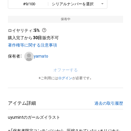
#9/100
シリアルナンバーを選択
保有中
ロイヤリティ
：
5%
購入完了から
30日
販売不可
著作権等に関する注意事項
保有者：
yamato
オファーする
※ご利用には
ログイン
が必要です。
アイテム詳細
過去の取引履歴
uyumintのガールズイラスト

※「保有者限定コンテンツ」から、圧縮されていないオリジナル