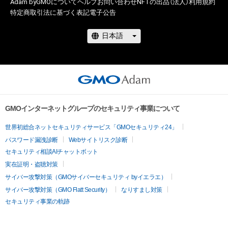
Adam byGMOについて
ヘルプ
お問い合わせ
NFTの出品（法人）
利用規約
特定商取引法に基づく表記
電子公告
GMOインターネットグループのセキュリティ事業について
世界初総合ネットセキュリティサービス「GMOセキュリティ24」
パスワード漏洩診断
Webサイトリスク診断
セキュリティ相談AIチャットボット
実在証明・盗聴対策
サイバー攻撃対策（GMOサイバーセキュリティ byイエラエ）
サイバー攻撃対策（GMO Flatt Security）
なりすまし対策
セキュリティ事業の軌跡