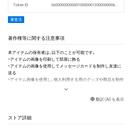
Token ID
0x0000000000010000001300000000604d
審査済
著作権等に関する注意事項
本アイテムの保有者は、以下のことが可能です。

・アイテムの画像を印刷して部屋に飾る

・アイテムの画像を使用してメッセージカードを制作し友達に
送る

・アイテム画像を使用し、個人利用する用のグッズや商品を制作
する

翻訳（AI）を表示
アイテムに関する注意事項

・本アイテムに関する創作物(画像および映像、音楽、商標または
ロゴ等を含みますがこれらに限られません。)にかかる知的財産
ストア詳細
権(著作権、特許権、実用新案権、商標権、意匠権その他の知的財
産権(それらの権利を取得し、又はそれらの権利につき登録等を