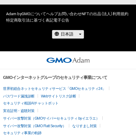
このアイテムに関するお問い合わせ先

稔也

Adam byGMOについて
ヘルプ
お問い合わせ
NFTの出品（法人）
利用規約
nenyaoekaki@gmail.com
特定商取引法に基づく表記
電子公告
GMOインターネットグループのセキュリティ事業について
世界初総合ネットセキュリティサービス「GMOセキュリティ24」
パスワード漏洩診断
Webサイトリスク診断
セキュリティ相談AIチャットボット
実在証明・盗聴対策
サイバー攻撃対策（GMOサイバーセキュリティ byイエラエ）
サイバー攻撃対策（GMO Flatt Security）
なりすまし対策
セキュリティ事業の軌跡