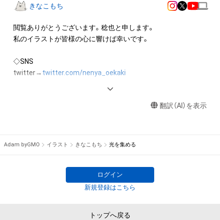
出願する権利を含みます。)を意味します。)は、本アイテムの著
きなこもち
作権を有する方、著作隣接権の権利者またはその管理委託を受
けている者によって保護されています。そのため、本アイテム
閲覧ありがとうございます。稔也と申します。

を保有していたとしても、本アイテムに関する創作物にかかる
私のイラストが皆様の心に響けば幸いです。

知的財産権を有することを意味しません。

・本アイテムの著作権を有する方、著作隣接権の権利者またはそ
◇SNS

の管理委託を受けている者からの事前の同意なしに、上記の「本
twitter→
twitter.com/nenya_oekaki
アイテムの保有者が有する権利」の範囲を超えた行為、知的財産
pixiv→
www.pixiv.net/users/23279364/artworks
権を侵害するおそれのある行為(改変、公開、配布、逆コンパイ
Instagram→
www.instagram.com/nenyaoekaki/
ル、リバースエンジニアリングを含みますが、これに限定されま
翻訳（AI）を表示
せん。)を行うことはできません。

・本アイテムに関する創作物の利用については、公序良俗や法令
に反する利用またはその恐れのある利用など、作成者が不適切
Adam byGMO
イラスト
きなこもち
光を集める
であると判断した場合、利用をお断りさせていただきます。

・本アイテムの購入、売却および利用に関して、購入者、売却者、
保有、その他第三者が損害を被った場合、その損害がいかなる原
ログイン
因で発生したものであっても、本アイテムの著作権を有する方、
新規登録はこちら
著作隣接権の権利者またはその管理委託を受けている者は、何
らの法的責任も負わないものとします。

トップへ戻る