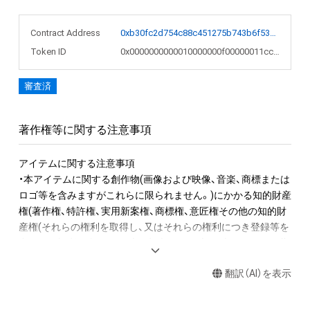
Contract Address
0xb30fc2d754c88c451275b743b6f530f19f643683
Token ID
0x0000000000010000000f00000011cc46
審査済
著作権等に関する注意事項
アイテムに関する注意事項

・本アイテムに関する創作物(画像および映像、音楽、商標または
ロゴ等を含みますがこれらに限られません。)にかかる知的財産
権(著作権、特許権、実用新案権、商標権、意匠権その他の知的財
産権(それらの権利を取得し、又はそれらの権利につき登録等を
出願する権利を含みます。)を意味します。)は、本アイテムの著
作権を有する方、著作隣接権の権利者またはその管理委託を受
翻訳（AI）を表示
けている者によって保護されています。そのため、本アイテム
を保有していたとしても、本アイテムに関する創作物にかかる
知的財産権を有することを意味しません。
