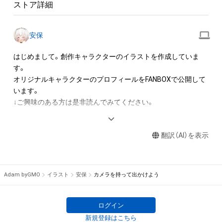
ストア詳細
・本アイテムの著作権を有する方、著作隣接権の権利者またはそ
の管理委託を受けている者からの事前の同意なしに、上記の「本
アイテムの保有者が有する権利」の範囲を超えた行為、知的財産
安保
権を侵害するおそれのある行為(改変、公開、配布、逆コンパイ
ル、リバースエンジニアリングを含みますが、これに限定されま
はじめまして。創作キャラクターのイラストを作成していま
せん。)を行うことはできません。

す。

・本アイテムに関する創作物の利用については、公序良俗や法令
オリジナルキャラクターのプロフィールをFANBOXで公開して
に反する利用またはその恐れのある利用など、作成者が不適切
います。

であると判断した場合、利用をお断りさせていただきます。

・本アイテムの購入、売却および利用に関して、購入者、売却者、
aiuabo.fanbox.cc/posts/8681905
保有者、その他第三者が損害を被った場合、その損害がいかなる
キャラクターを気に入っていただけるように頑張ります！
原因で発生したものであっても、本アイテムの著作権を有する
翻訳（AI）を表示
方、著作隣接権の権利者またはその管理委託を受けている者は、
Adam byGMO
イラスト
安保
カメラを持って出かけよう
ログイン
新規登録はこちら