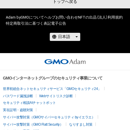
トップへ戻る
Adam byGMOについて
ヘルプ
お問い合わせ
NFTの出品（法人）
利用規約
特定商取引法に基づく表記
電子公告
GMOインターネットグループのセキュリティ事業について
世界初総合ネットセキュリティサービス「GMOセキュリティ24」
パスワード漏洩診断
Webサイトリスク診断
セキュリティ相談AIチャットボット
実在証明・盗聴対策
サイバー攻撃対策（GMOサイバーセキュリティ byイエラエ）
サイバー攻撃対策（GMO Flatt Security）
なりすまし対策