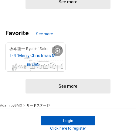
See more
Favorite
See more
79
坂本龍一 Ryuichi Sakamoto
1-4 "Merry Christmas Mr. Lawrence" Ryuichi Sakamoto 坂本 龍一
Owned by
RK1203
See more
Adam byGMO
サードステージ
Login
Click here to register