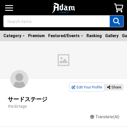
Category
Premium
Featured/Events
Ranking
Gallery
Gu
Edit Your Profile
Share
サードステージ
thirdstage
Translate(AI)