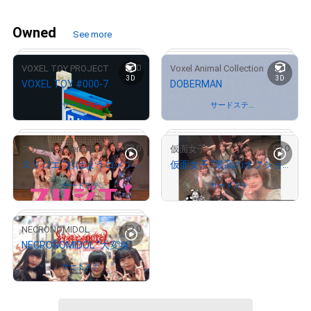
Owned
See more
0
0
VOXEL TOY PROJECT
Voxel Animal Collection
3D
3D
VOXEL TOY #000-7
DOBERMAN
Owned by
サードステー
Owned by
サードステー
ジ
ジ
0
0
スリジエ～cerisier～
仮面女子
スリジエ “おはようコメント”
仮面女子 “最高のオフショット”
# 412/428
# 499/1000
Owned by
サードステー
Owned by
サードステー
ジ
ジ
# 6785/10000
# 9841/10000
0
NECRONOMIDOL
NECRONOMIDOL “大変身”
Owned by
サードステー
ジ
# 632/10000