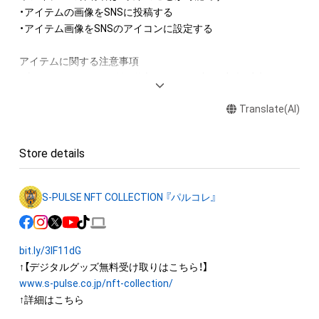
・アイテムの画像をSNSに投稿する

・アイテム画像をSNSのアイコンに設定する

アイテムに関する注意事項

・本アイテムに関する創作物(画像および映像、音楽、商標または
ロゴ等を含みますがこれらに限られません。) にかかる知的財
Translate(AI)
産権(著作権、特許権、実用新案権、商標権、意匠権その他の知的
財産権(それらの権利を取得し、又はそれらの権利につき登録等
を出願する権利を含みます。) を意味します。) は、本アイテム
Store details
の著作権を有する方、著作隣接権の権利者またはその管理委託
を受けている者によって保護されています。

そのため、本アイテムを保有していたとしても、本アイテムに関
S-PULSE NFT COLLECTION 『パルコレ』
する創作物にかかる知的財産権を有することを意味しません。

・本アイテムの著作権を有する方、著作隣接権の権利者またはそ
の管理委託を受けている者からの事前の同意なしに、上記の「本
bit.ly/3IF11dG
アイテムの保有者が有する権利」の範囲を超えた行為、知的財産
権を侵害するおそれのある行為(改変、公開、配布、逆コンパイ
www.s-pulse.co.jp/nft-collection/
ル、リバースエンジニアリングを含みますが、これに限定されま
↑詳細はこちら

せん。) を行うことはできません。
