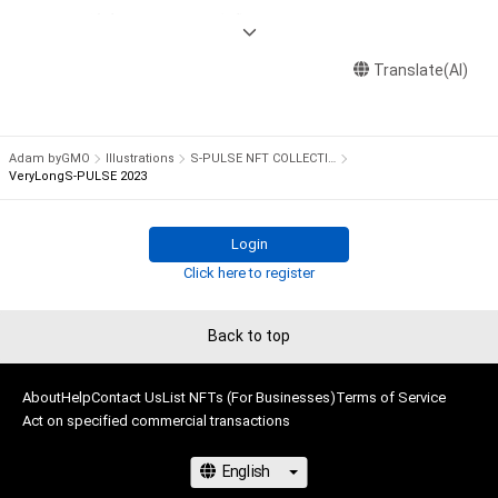
・本アイテムに関する創作物の利用については、公序良俗や法令
Jリーグ 清水エスパルスの公式NFT ""S-PULSE NFT 
に反する利用またはその恐れのある利用など、作成者が不適切
COLLECTION""（通称『パルコレ』） がAdam byGMOにて販売開
であると判断した場合、利用をお断りさせていただきます。

Translate(AI)
始！

コレクションしてくださった方限定のキャンペーンやイベント
本アイテムに関するお問い合わせ先

なども開催予定。

株式会社エスパルス

Adam byGMO
Illustrations
S-PULSE NFT COLLECTION 『パルコレ』
kikaku@s-pulse.co.jp
世界に一つしかないエスパルスのNFT COLLECTIONをゲットし
VeryLongS-PULSE 2023
よう！
Login
Click here to register
Back to top
About
Help
Contact Us
List NFTs (For Businesses)
Terms of Service
Act on specified commercial transactions