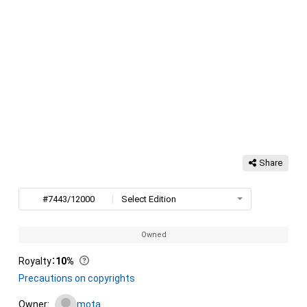
Share
#7443/12000
Select Edition
Owned
Royalty
：
10%
Precautions on copyrights
Owner:
mota