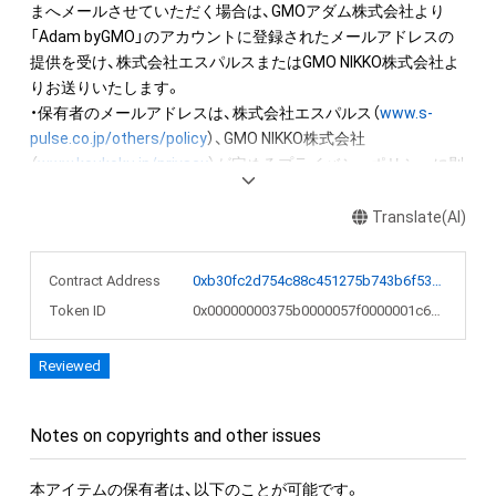
まへメールさせていただく場合は、GMOアダム株式会社より
「Adam byGMO」のアカウントに登録されたメールアドレスの
提供を受け、株式会社エスパルスまたはGMO NIKKO株式会社よ
りお送りいたします。

・保有者のメールアドレスは、株式会社エスパルス（
www.s-
pulse.co.jp/others/policy
）、GMO NIKKO株式会社
（
www.koukoku.jp/privacy
）が定めるプライバシーポリシーに則
り、厳重に管理いたします。
Translate(AI)
Contract Address
0xb30fc2d754c88c451275b743b6f530f19f643683
Token ID
0x00000000375b0000057f0000001c679c
Reviewed
Notes on copyrights and other issues
本アイテムの保有者は、以下のことが可能です。
