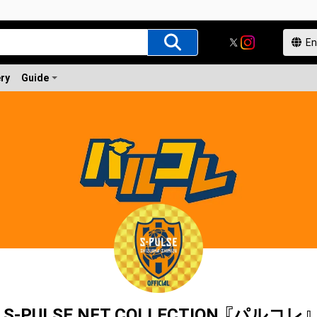
ery
Guide
S-PULSE NFT COLLECTION 『パルコレ』