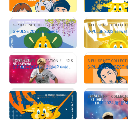
¥
800
¥
1,000
(
$
5.07
)
(
$
6.34
)
0
S-PULSE NFT COLLECTION 『パルコレ』
S-PULSE 2023 vs.Fujieda
S-PULSE 2023 vs.Iwat
¥
1,000
¥
1,000
(
$
6.34
)
(
$
6.34
)
# 10/30
0
S-PULSE NFT COLLECTION 『パルコレ』
S-PULSE 2024 第12節MIP 中村 亮太朗
S-PULSE 2023 BEST
¥
1,000
¥
1,000
(
$
6.34
)
(
$
6.34
)
# 37/120
0
S-PULSE NFT COLLECTION 『パルコレ』
S-PULSE 2023 vs.Mito
¥
500
¥
2,480
(
$
3.17
)
(
$
15.72
)
# 41/50