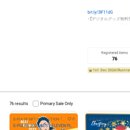
bit.ly/3IF11dG
www.s-pulse.co.jp/nft-
↑詳細はこちら

Jリーグ 清水エスパルスの公式
コレクションしてくだ
Registered items
76
世界に一つしかないエスパ
1st: Dec 2024/Illustra
76 results
Primary Sale Only
0
S-PULSE NFT COLLECTION 『パルコレ』
S-PULSE 2023 BEST ELEVEN PLAYERS