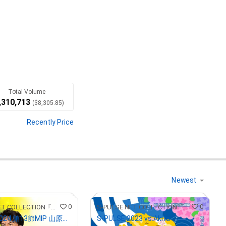
byGMOにて販売開始！

Total Volume
,310,713
(
$
8,305.85
)
Recently Price
Translate(AI)
0
0
S-PULSE NFT COLLECTION 『パルコレ』
S-PULSE NFT COLLECTION 『パルコレ』
S-PULSE 2024 第13節MIP 山原怜音
S-PULSE 2023 vs.Akita