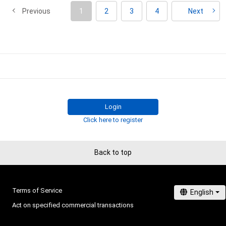
Previous
1
2
3
4
Next
# 36/50
# 3/50
Login
Click here to register
Back to top
Terms of Service
Act on specified commercial transactions