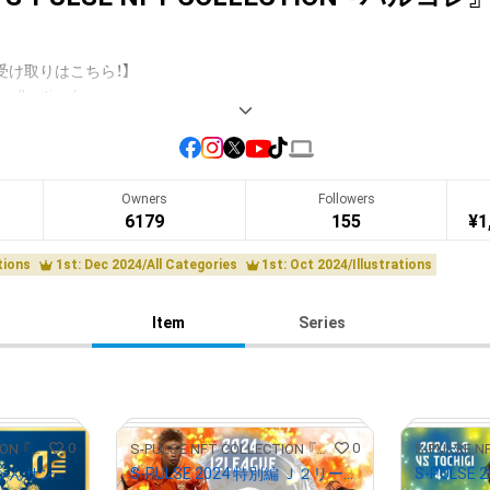
collection/
NFT ""S-PULSE NFT COLLECTION""（通称『パルコレ』） がAdam 
さった方限定のキャンペーンやイベントなども開催予定。

Owners
Followers
6179
155
¥
1
ルスのNFT COLLECTIONをゲットしよう！
tions
1st: Dec 2024/All Categories
1st: Oct 2024/Illustrations
Item
Series
0
0
S-PULSE NFT COLLECTION 『パルコレ』
S-PULSE NFT COLLECTION 『パルコレ』
S-PULSE 2022 パルちゃんサンタ -Merry Christmas!!-
S-PULSE 2024 特別編 Ｊ２リーグベストイレブン