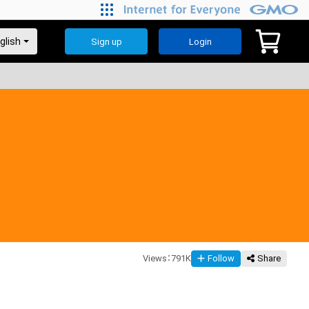
Sign up
Login
Views
：
791K
Follow
Share