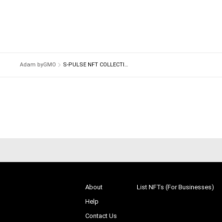
# 414/432
Adam byGMO
S-PULSE NFT COLLECTION 『パルコレ』
About
List NFTs (For Businesses)
Help
Contact Us