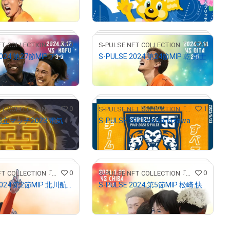
¥
1,000
6.34
)
(
$
6.34
)
0
0
S-PULSE NFT COLLECTION 『パルコレ』
S-PULSE NFT COLLECTION 『パルコレ』
S-PULSE 2024 第27節MIP アブドゥル アジズ ヤクブ
S-PULSE 2024 第24節MIP 乾 貴士
¥
2,200
15.84
)
(
$
13.94
)
# 23/50
# 56/432
0
1
S-PULSE NFT COLLECTION 『パルコレ』
S-PULSE NFT COLLECTION 『パルコレ』
S-PULSE 国立マッチ2023 電気グルーヴコラボ
S-PULSE 2023 vs.Kanazawa
¥
500
6.34
)
(
$
3.17
)
# 49/50
# 7/50
0
0
S-PULSE NFT COLLECTION 『パルコレ』
S-PULSE NFT COLLECTION 『パルコレ』
S-PULSE 2024 第2節MIP 北川航也
S-PULSE 2024 第5節MIP 松崎 快
¥
2,480
12
)
(
$
15.72
)
# 132/2500
# 105/432