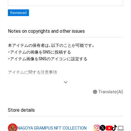
Reviewed
Notes on copyrights and other issues
本アイテムの保有者は、以下のことが可能です。

・アイテムの画像をSNSに投稿する

・アイテム画像をSNSのアイコンに設定する

アイテムに関する注意事項

・本アイテムに関する創作物(画像および映像、音楽、商標または
ロゴ等を含みますがこれらに限られません。) にかかる知的財
Translate(AI)
産権(著作権、特許権、実用新案権、商標権、意匠権その他の知的
財産権(それらの権利を取得し、又はそれらの権利につき登録等
を出願する権利を含みます。) を意味します。) は、本アイテム
Store details
の著作権を有する方、著作隣接権の権利者またはその管理委託
を受けている者によって保護されています。

そのため、本アイテムを保有していたとしても、本アイテムに関
NAGOYA GRAMPUS NFT COLLECTION