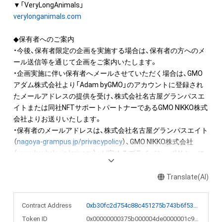
verylonganimals.com
◆保有者へのご案内

・今後、保有者限定の企画を実施する場合は、保有者の方へのメ
ール送信等を通じて企画をご案内いたします。

・企画実施に伴い保有者へメールさせていただく場合は、GMO
アダム株式会社より「Adam byGMO」のアカウントに登録され
たメールアドレスの提供を受け、株式会社名古屋グランパスエ
イトまたは同社NFTサポートパートナーであるGMO NIKKO株式
会社よりお送りいたします。

・保有者のメールアドレスは、株式会社名古屋グランパスエイト
（
nagoya-grampus.jp/privacypolicy
）、GMO NIKKO株式会社
（
www.koukoku.jp/privacy
）」が定めるプライバシーポリシーに
則り、厳重に管理いたします。
Translate(AI)
Contract Address
0xb30fc2d754c88c451275b743b6f530f19f643683
Token ID
0x00000000375b000004de0000001c9114