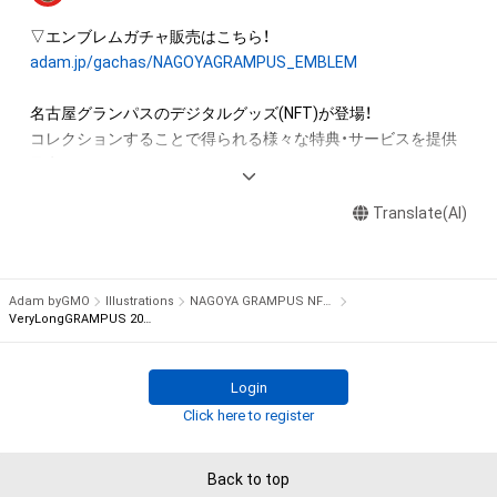
する創作物にかかる知的財産権を有することを意味しません。

・本アイテムの著作権を有する方、著作隣接権の権利者またはそ
の管理委託を受けている者からの事前の同 意なしに、上記の
adam.jp/gachas/NAGOYAGRAMPUS_EMBLEM
「本アイテムの保有者が有する権利」の範囲を超えた行為、知的
財産権を侵害するおそれのある行為(改変、公開、配布、逆コンパ
名古屋グランパスのデジタルグッズ(NFT)が登場！

イル、リバースエンジニアリングを含みますが、これに限定され
コレクションすることで得られる様々な特典・サービスを提供
ません。) を行うことはできません。

予定。

・本アイテムに関する創作物の利用については、公序良俗や法令
に反する利用またはその恐れのある利用など、作成者が不適切
Translate(AI)
世界に一つしかない名古屋グランパスのNFT COLLECTIONをゲ
であると判断した場合、利用をお断りさせていただきます。

ットしよう！
本アイテムに関するお問い合わせ先

Adam byGMO
Illustrations
NAGOYA GRAMPUS NFT COLLECTION
株式会社名古屋グランパスエイト

VeryLongGRAMPUS 2023
nftcollection@nagoya-grampus-eight.co.jp
Login
Click here to register
Back to top