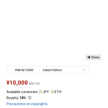
Share
#4618/12000
Select Edition
¥
10,000
(
$
63.41
)
Available currencies:
JPY
ETH
Royalty
：
10%
Precautions on copyrights