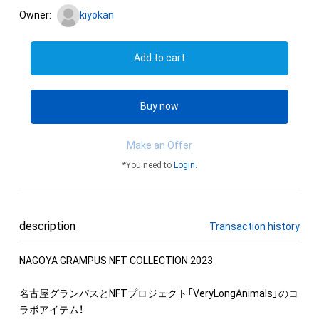
Owner:
kiyokan
Add to cart
Buy now
Make an Offer
*You need to
Login
.
description
Transaction history
NAGOYA GRAMPUS NFT COLLECTION 2023

名古屋グランパスとNFTプロジェクト「VeryLongAnimals」のコ
ラボアイテム！
