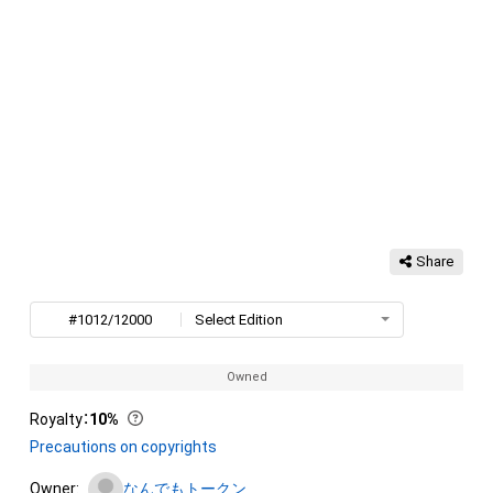
Share
#1012/12000
Select Edition
Owned
Royalty
：
10%
Precautions on copyrights
Owner:
なんでもトークン