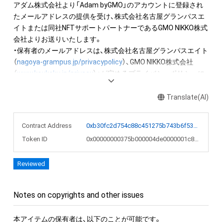
アダム株式会社より「Adam byGMO」のアカウントに登録され
たメールアドレスの提供を受け、株式会社名古屋グランパスエ
イトまたは同社NFTサポートパートナーであるGMO NIKKO株式
会社よりお送りいたします。

・保有者のメールアドレスは、株式会社名古屋グランパスエイト
（
nagoya-grampus.jp/privacypolicy
）、GMO NIKKO株式会社
（
www.koukoku.jp/privacy
）」が定めるプライバシーポリシーに
則り、厳重に管理いたします。
Translate(AI)
Contract Address
0xb30fc2d754c88c451275b743b6f530f19f643683
Token ID
0x00000000375b000004de0000001c82fe
Reviewed
Notes on copyrights and other issues
本アイテムの保有者は、以下のことが可能です。
