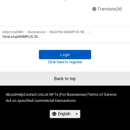
・本アイテムに関する創作物の利用については、公序良俗や法令
に反する利用またはその恐れのある利用など、作成者が不適切
Translate(AI)
世界に一つしかない名古屋グランパスのNFT COLLECTIONをゲ
であると判断した場合、利用をお断りさせていただきます。

ットしよう！
本アイテムに関するお問い合わせ先

Adam byGMO
Illustrations
NAGOYA GRAMPUS NFT COLLECTION
株式会社名古屋グランパスエイト

VeryLongGRAMPUS 2023
nftcollection@nagoya-grampus-eight.co.jp
Login
Click here to register
Back to top
About
Help
Contact Us
List NFTs (For Businesses)
Terms of Service
Act on specified commercial transactions