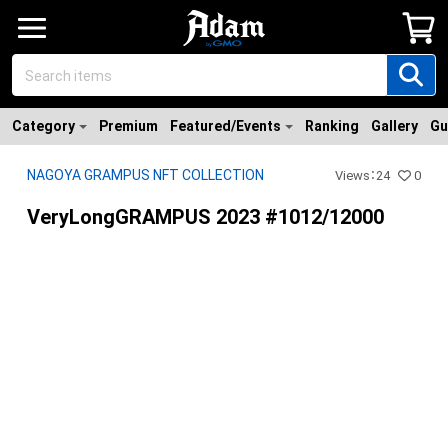
Category
Premium
Featured/Events
Ranking
Gallery
Gu
NAGOYA GRAMPUS NFT COLLECTION
Views
：
24
0
VeryLongGRAMPUS 2023 #1012/12000