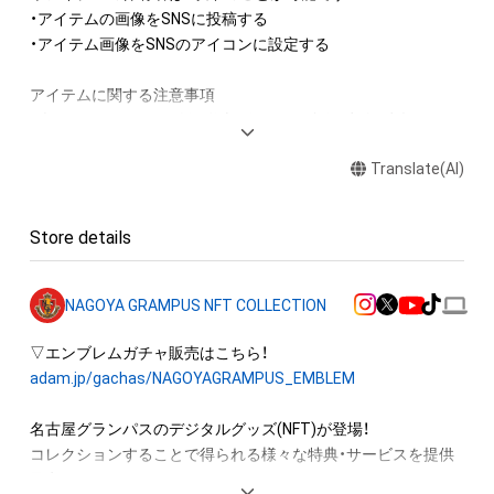
・アイテムの画像をSNSに投稿する

・アイテム画像をSNSのアイコンに設定する

アイテムに関する注意事項

・本アイテムに関する創作物(画像および映像、音楽、商標または
ロゴ等を含みますがこれらに限られません。) にかかる知的財
Translate(AI)
産権(著作権、特許権、実用新案権、商標権、意匠権その他の知的
財産権(それらの権利を取得し、又はそれらの権利につき登録等
を出願する権利を含みます。) を意味します。) は、本アイテム
Store details
の著作権を有する方、著作隣接権の権利者またはその管理委託
を受けている者によって保護されています。

そのため、本アイテムを保有していたとしても、本アイテムに関
NAGOYA GRAMPUS NFT COLLECTION
する創作物にかかる知的財産権を有することを意味しません。

・本アイテムの著作権を有する方、著作隣接権の権利者またはそ
の管理委託を受けている者からの事前の同 意なしに、上記の
adam.jp/gachas/NAGOYAGRAMPUS_EMBLEM
「本アイテムの保有者が有する権利」の範囲を超えた行為、知的
財産権を侵害するおそれのある行為(改変、公開、配布、逆コンパ
名古屋グランパスのデジタルグッズ(NFT)が登場！

イル、リバースエンジニアリングを含みますが、これに限定され
コレクションすることで得られる様々な特典・サービスを提供
ません。) を行うことはできません。

予定。
