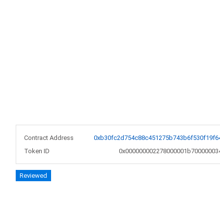
Contract Address
0xb30fc2d754c88c451275b743b6f530f19f6
Token ID
0x000000002278000001b70000003
Reviewed