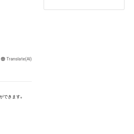
Translate(AI)
できます。 

、頒布する行為は