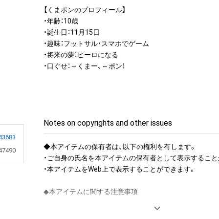
【くまポンのプロフィール】

・年齢：10歳

・誕生日：11月15日

・趣味：フットサル・スマホでゲーム

・将来の夢：ヒーロになる

・口ぐせ：～くまー、～ポン！
Notes on copyrights and other issues
43683
◆本アイテムの保有者は、以下の権利を有します。

47490
・ご自身の氏名を本アイテムの保有者として表示することが
・本アイテムをWeb上で表示することができます。

◆本アイテムに関する注意事項 

・本アイテムを商用利用する行為は禁止されております。

・本アイテムを印刷し公衆に向けて展示、販売、譲渡、貸与