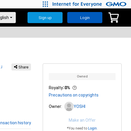
Sign up
Login
」
Share
Owned
Royalty
：
0%
Precautions on copyrights
Owner:
YOSHI
Make an Offer
nsaction history
*You need to
Login
.