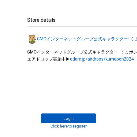
禁止されております。

・本アイテムを加工・複製する行為は禁止されております。
・本アイテムに関する創作物（画像および映像、音楽、商標
Store details
みますがこれらに限られません。）にかかる知的財産権（著
用新案権、商標権、意匠権その他の知的財産権（それらの権
GMOインターネットグループ公式キャラクター「く
それらの権利につき登録等を出願する権利を含みます。）
は、本アイテムの作成者または第三者のライセンス保有
GMOインターネットグループ公式キャラクター「くまポン」
れています。そのため、本アイテムを保有していたとして
エアドロップ実施中▶
adam.jp/airdrops/kumapon2024
関する創作物にかかる知的財産権を有することを意味しませ
・本アイテムの作成者または第三者のライセンス保有者か
なしに、知的財産権を侵害するおそれのある行為（改変、配
ル、リバースエンジニアリングを含みますが、これに限定
行うことはできません。 

・本アイテムに関する創作物の利用については、公序良俗
用またはその恐れのある利用など、本アイテムの作成者
イセンス保有者が不適切であると判断した場合、利用を
だきます。 

Login
・本アイテムの購入、売却および利用に関して、購入者、売
Click here to register
他第三者が損害を被った場合、その損害がいかなる原因