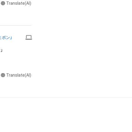
Translate(AI)


またはロゴ等を含
作権、特許権、実
利を取得し、又は
まポン」
を意味します。）
者によって保護さ


も、本アイテムに
ん。 

らの事前の同意
布、逆コンパイ
Translate(AI)
されません。）を
や法令に反する利
または第三者のラ
お断りさせていた
却者、保有、その
で発生したもので