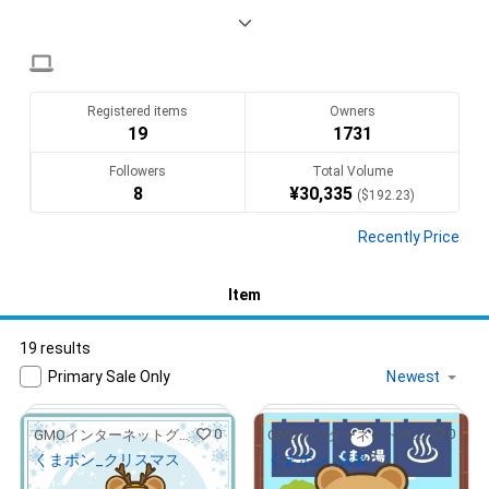
Translate(AI)
Registered items
Owners
19
1731
Followers
Total Volume
8
¥
30,335
(
$
192.23
)
Recently Price
Item
19 results
Primary Sale Only
0
0
GMOインターネットグループ公式キャラクター「くまポン」
GMOインターネットグループ公式キャラクター「くまポン」
くまポン_クリスマス
くまポン_温泉
¥
500
¥
500