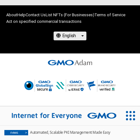
About
Help
Contact Us
List NFTs (For Businesses)
Terms of Service
Act on specified commercial transactions
Automated, Scalable PKI Management Made Easy
news