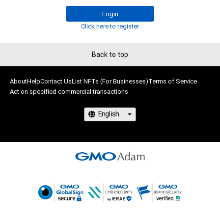
に反する利用またはその恐れのある利用など、本アイテムの作
成者または第三者のライセンス保有者が不適切であると判断し
Login
た場合、利用をお断りさせていただきます。 

Click here to register
・本アイテムの購入、売却および利用に関して、購入者、売却者、
保有、その他第三者が損害を被った場合、その損害がいかなる原
Back to top
因で発生したものであっても、本アイテムの作成者または第三
者のライセンス保有者は、何らの法的責任も負わないものとし
ます。

About
Help
Contact Us
List NFTs (For Businesses)
Terms of Service
・上記で定める規定に違反した場合、作成者に生じた損害を保有
Act on specified commercial transactions
者及び売却者に対して請求するものとします。