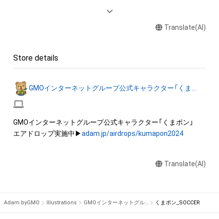
◆本アイテムに関する注意事項 

・本アイテムを商用利用する行為は禁止されております。

Translate(AI)
・本アイテムを印刷し公衆に向けて展示、販売、譲渡、貸与、頒布
する行為は禁止されております。

・本アイテムを加工・複製する行為は禁止されております。

Store details
・本アイテムに関する創作物（画像および映像、音楽、商標または
ロゴ等を含みますがこれらに限られません。）にかかる知的財
産権（著作権、特許権、実用新案権、商標権、意匠権その他の知的
GMOインターネットグループ公式キャラクター「くまポン」
財産権（それらの権利を取得し、又はそれらの権利につき登録等
を出願する権利を含みます。）を意味します。）は、本アイテムの
作成者または第三者のライセンス保有者によって保護されてい
GMOインターネットグループ公式キャラクター「くまポン」

ます。そのため、本アイテムを保有していたとしても、本アイテ
エアドロップ実施中▶
adam.jp/airdrops/kumapon2024
ムに関する創作物にかかる知的財産権を有することを意味しま
せん。 

・本アイテムの作成者または第三者のライセンス保有者からの
Translate(AI)
事前の同意なしに、知的財産権を侵害するおそれのある行為（改
変、配布、逆コンパイル、リバースエンジニアリングを含みます
が、これに限定されません。）を行うことはできません。 

Adam byGMO
Illustrations
GMOインターネットグループ公式キャラクター「くまポン」
くまポン_SOCCER
・本アイテムに関する創作物の利用については、公序良俗や法令