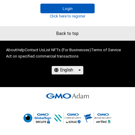
に反する利用またはその恐れのある利用など、本アイテムの作
成者または第三者のライセンス保有者が不適切であると判断し
Login
た場合、利用をお断りさせていただきます。 

Click here to register
・本アイテムの購入、売却および利用に関して、購入者、売却者、
保有、その他第三者が損害を被った場合、その損害がいかなる原
Back to top
因で発生したものであっても、本アイテムの作成者または第三
者のライセンス保有者は、何らの法的責任も負わないものとし
ます。

About
Help
Contact Us
List NFTs (For Businesses)
Terms of Service
・上記で定める規定に違反した場合、作成者に生じた損害を保有
Act on specified commercial transactions
者及び売却者に対して請求するものとします。