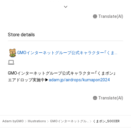
◆本アイテムに関する注意事項 

・本アイテムを商用利用する行為は禁止されております。

Translate(AI)
・本アイテムを印刷し公衆に向けて展示、販売、譲渡、貸与、頒布
する行為は禁止されております。

・本アイテムを加工・複製する行為は禁止されております。

Store details
・本アイテムに関する創作物（画像および映像、音楽、商標または
ロゴ等を含みますがこれらに限られません。）にかかる知的財
産権（著作権、特許権、実用新案権、商標権、意匠権その他の知的
GMOインターネットグループ公式キャラクター「くまポン」
財産権（それらの権利を取得し、又はそれらの権利につき登録等
を出願する権利を含みます。）を意味します。）は、本アイテムの
作成者または第三者のライセンス保有者によって保護されてい
GMOインターネットグループ公式キャラクター「くまポン」

ます。そのため、本アイテムを保有していたとしても、本アイテ
エアドロップ実施中▶
adam.jp/airdrops/kumapon2024
ムに関する創作物にかかる知的財産権を有することを意味しま
せん。 

・本アイテムの作成者または第三者のライセンス保有者からの
Translate(AI)
事前の同意なしに、知的財産権を侵害するおそれのある行為（改
変、配布、逆コンパイル、リバースエンジニアリングを含みます
が、これに限定されません。）を行うことはできません。 

Adam byGMO
Illustrations
GMOインターネットグループ公式キャラクター「くまポン」
くまポン_SOCCER
・本アイテムに関する創作物の利用については、公序良俗や法令