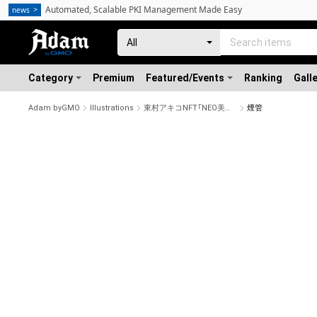
Automated, Scalable PKI Management Made Easy
news
Category
Premium
Featured/Events
Ranking
Gall
Adam byGMO
Illustrations
東村アキコNFT「NEO美人画2023」
煙管