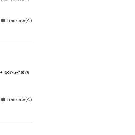
。※海外への配達
Translate(AI)
含めまして、3ヵ
送り先情報をご入
までとなっておりま
。

をご購入いただき
ャをSNSや動画
Translate(AI)
達に送る

制作する

売、および無料配
品は天地左右が逆にな
ラストなど）を作
（横長の作品は天地左