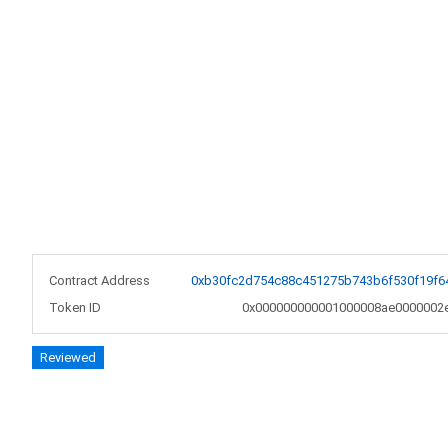
Contract Address
0xb30fc2d754c88c451275b743b6f530f19f6
Token ID
0x000000000001000008ae0000002
Reviewed