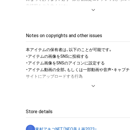
先情報をご入力ください。

・発送先：日本国内で宅配業者の配達可能地域に限ります
はいたしませんのでご注意ください。

・納品までの期間：送り先情報をご入力いただきました月を
月後の末日頃までに納品いたします。※2023年11月中に
Notes on copyrights and other issues
力されたお客様は2024年2月末頃までに納品いたします。

・NFTとNFT額装作品のセット販売は2024年11月29日
本アイテムの保有者は、以下のことが可能です。

すので、この日より後は、NFT額装作品の受付はできません
・アイテムの画像をSNSに投稿する

・NFT額装作品の製作費、梱包費、発送費はすべて本NFT
・アイテム画像をSNSのアイコンに設定する

ました代金に含まれます。

・アイテム動画の全部、もしくは一部動画や音声・キャプチ
サイトにアップロードする行為

・保有者限定コンテンツをSNSにアップロードする

NFT額装作品の仕様体裁：

・アイテムの画像を印刷して部屋に飾る

技　法 高精細インクジェットプリント

・アイテムの画像を使用してメッセージカードを制作し友
用　紙 版画用紙

・アイテム画像を使用し、個人利用する用のグッズや商品を
装　丁 木製額縁（色は白）、アクリル付き

・アイテム画像を使用し、グッズや商品を制作して有料販
Store details
画面寸法　天地 59.4cm × 左右 42.0cm　（横長の作
布をする

ります）

・アイテム画像を使用した二次創作物（ご自身で描いたイ
装丁寸法　天地 74.0cm × 左右 56.6cm×厚さ1.5㎝　
東村アキコNFT「NEO美人画2023」
成する
