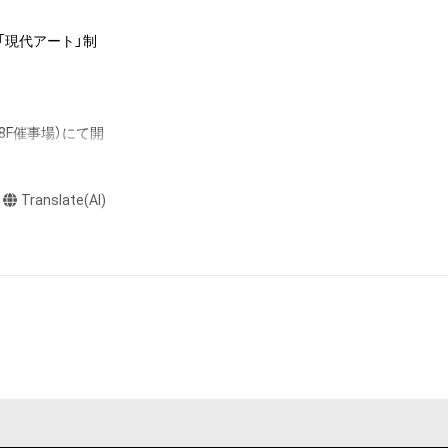
「現代アート」制
またはロゴ等を含
プリンターで版画
作権、特許権、実
なっている色と異
利を取得し、又は
さい。

F催事場）にて開
意味します。)
め、表記と異なる
またはその管理委
本アイテムを保
ます。

Translate(AI)
る知的財産権を有
場合を除き、取引
たはその管理委託
ご連絡先情報をメ
テムの保有者が有
人とすれ違いま
それのある行為
業務を委託しま
ングを含みますが、
、私の母くらいの
や法令に反する利
らっしゃるので
と判断した場合、