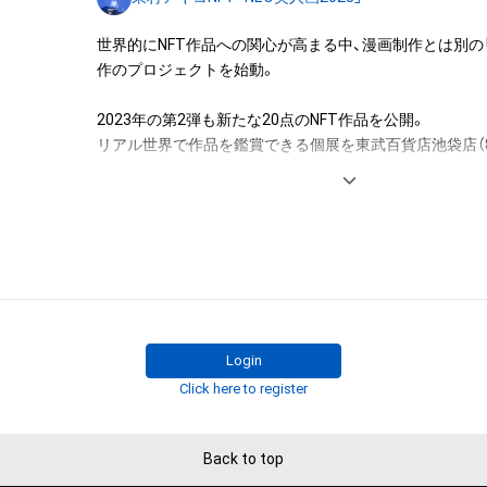
右が逆になります）

重　量 約2.5kg

世界的にNFT作品への関心が高まる中、漫画制作とは別の
アイテムに関する注意事項

証　明	東村アキコの直筆サインが作品に入ります。

作のプロジェクトを始動。

・本アイテムに関する創作物(画像および映像、音楽、商標
・NFT額装作品はデジタル画像を高精細インクジェット
みますがこれらに限られません。)にかかる知的財産権(著
用紙にプリントしています。そのためモニターでご覧に
2023年の第2弾も新たな20点のNFT作品を公開。

用新案権、商標権、意匠権その他の知的財産権(それらの権
なって見える場合がございますので、あらかじめご了承くだ
リアル世界で作品を鑑賞できる個展を東武百貨店池袋店（8
それらの権利につき登録等を出願する権利を含みます。)を
・寸法、重量等は、天然材用を使用し、一点ずつ手作りのた
催。

は、本アイテムの著作権を有する方、著作隣接権の権利者
ことがございます。

託を受けている者によって保護されています。そのため、
・東村アキコのサインは手書きのためそれぞれ違いがござい
有していたとしても、本アイテムに関する創作物にかか
・返品等について：NFT額装作品は当該商品に欠陥がある
することを意味しません。

契約成立後の返品には応じられません。

【作家ご挨拶　（ARTIST NOTE）】

・本アイテムの著作権を有する方、著作隣接権の権利者ま
・不良品等の対応：送り先情報をご入力いただいた際に、
を受けている者からの事前の同意なしに、上記の「本アイ
ールでご案内いたします。

日本の街を歩いていると、時々ハッとするような着物美
する権利」の範囲を超えた行為、知的財産権を侵害するお
・「NFT額装作品」は共同印刷株式会社に製造及び発送の
す。

(改変、公開、配布、逆コンパイル、リバースエンジニアリ
す。
Login
これに限定されません。)を行うことはできません。

Click here to register
若い女の子だけではありません、私くらいの年齢の女性や
・本アイテムに関する創作物の利用については、公序良俗
年代の女性まで幅広く、美しい着物姿で素敵に歩いてい
用またはその恐れのある利用など、作成者が不適切である
す。

Back to top