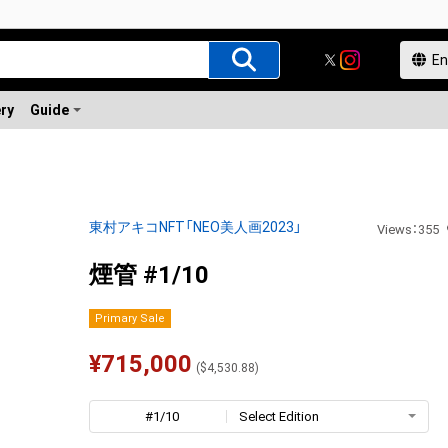
ery
Guide
東村アキコNFT「NEO美人画2023」
Views
：
355
煙管 #1/10
Primary Sale
¥
715,000
(
$
4,530.88
)
#1/10
Select Edition