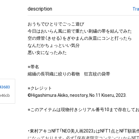
description
Tra
おうちでひとりでごっこ遊び

今日はおいらん風に前で重たい刺繍の帯を結んでみた

空の煙管（きせる）をぎやまんの灰皿にコンと打ったら

なんだかちょっといい気分

悪い女になったみた

※帯名

縮緬の長羽織に絞りの着物　狂言紋の袋帯

43683
※クレジット

©Higashimura Akiko, neostory, No.11 Kiseru, 2023.

e46cb
※このアイテムは現物付きシリアル番号10まで存在してお
・東村アキコNFT「NEO美人画2023」はNFT1点とNFT額
になっております。必ず「保有者限定コンテンツ」からNF