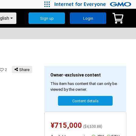
Sign up
Login
2
Share
Owner-exclusive content
This item has content that can only be
viewed by the owner.
Content details
¥
715,000
(
$
4,530.88
)