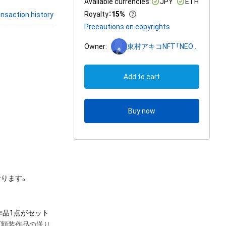
Available currencies:
JPY
ETH
Royalty
：
15%
nsaction history
Precautions on copyrights
Owner:
東村アキコNFT「NEO美人画2023」
Add to cart
Buy now
ります。

装作品1点がセット
T額装作品の送り