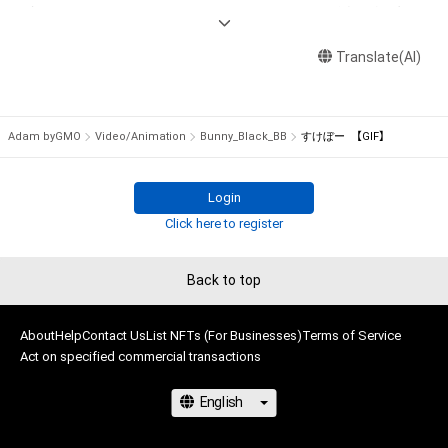
出願する権利を含みます。)を意味します。)は、本アイテムの著
（HEXA,COMSA,AdamなどのNFTマーケットでの販売を含む）

作権を有する方、著作隣接権の権利者またはその管理委託を受
けている者によって保護されています。そのため、本アイテム
Translate(AI)
どれか１つでも気に入って頂けたら幸いです

を保有していたとしても、本アイテムに関する創作物にかかる
知的財産権を有することを意味しません。

Twitterでは制作過程や日々のアレコレについて投稿していま
・本アイテムの著作権を有する方、著作隣接権の権利者またはそ
す
Adam byGMO
Video/Animation
Bunny_Black_BB
すけぼー 【GIF】
の管理委託を受けている者からの事前の同意なしに、上記の「本
アイテムの保有者が有する権利」の範囲を超えた行為、知的財産
権を侵害するおそれのある行為(改変、公開、配布、逆コンパイ
Login
ル、リバースエンジニアリングを含みますが、これに限定されま
Click here to register
せん。)を行うことはできません。

・本アイテムに関する創作物の利用については、公序良俗や法令
Back to top
に反する利用またはその恐れのある利用など、作成者が不適切
About
Help
Contact Us
List NFTs (For Businesses)
Terms of Service
Act on specified commercial transactions