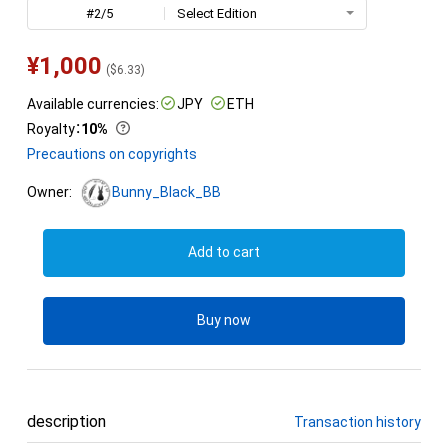
#2/5
Select Edition
¥
1,000
(
$
6.33
)
Available currencies:
JPY
ETH
Royalty
：
10%
Precautions on copyrights
Owner:
Bunny_Black_BB
Add to cart
Buy now
description
Transaction history