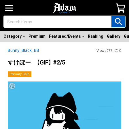
Category
Premium
Featured/Events
Ranking
Gallery
Gu
Bunny_Black_BB
Views
：
77
0
すけぼー 【GIF】 #2/5
Primary Sale