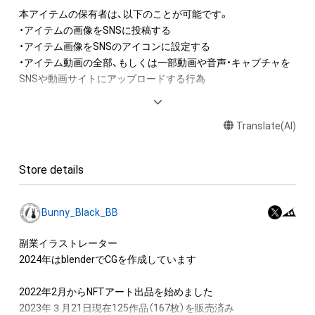
本アイテムの保有者は、以下のことが可能です。

・アイテムの画像をSNSに投稿する

・アイテム画像をSNSのアイコンに設定する

・アイテム動画の全部、もしくは一部動画や音声・キャプチャを
SNSや動画サイトにアップロードする行為

・保有者限定コンテンツをSNSにアップロードする

・アイテムの画像を印刷して部屋に飾る

Translate(AI)
・アイテムの画像を使用してメッセージカードを制作し友達に
送る

・アイテム画像を使用し、個人利用する用のグッズや商品を制作
Store details
する

・アイテム画像を使用した二次創作物（ご自身で描いたイラスト
など）を作成する

Bunny_Black_BB
アイテムに関する注意事項

副業イラストレーター

・本アイテムに関する創作物(画像および映像、音楽、商標または
2024年はblenderでCGを作成しています

ロゴ等を含みますがこれらに限られません。)にかかる知的財産
権(著作権、特許権、実用新案権、商標権、意匠権その他の知的財
2022年2月からNFTアート出品を始めました

産権(それらの権利を取得し、又はそれらの権利につき登録等を
2023年３月21日現在125作品（167枚）を販売済み
