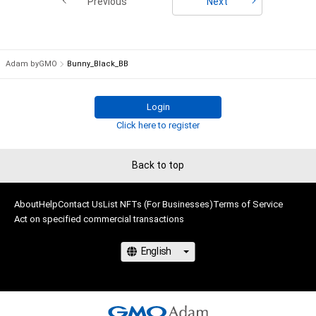
Previous
Next
# 2/5
Adam byGMO
Bunny_Black_BB
Login
Click here to register
Back to top
About
Help
Contact Us
List NFTs (For Businesses)
Terms of Service
Act on specified commercial transactions