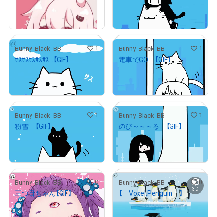
¥
1,000
¥
1,000
(
$
6.34
)
(
$
6.34
)
Primary Sale
Primary Sale
1
1
Bunny_Black_BB
Bunny_Black_BB
ｻｽｻｽｻｽｻｽｻｽ...【GIF】
電車でGO 【GIF】
# 2/5
¥
1,000
¥
1,000
(
$
6.34
)
(
$
6.34
)
Primary Sale
Primary Sale
# 2/5
1
1
Bunny_Black_BB
Bunny_Black_BB
粉雪 【GIF】
のび～～～る 【GIF】
# 2/5
¥
1,000
¥
1,000
(
$
6.34
)
(
$
6.34
)
Primary Sale
Primary Sale
# 2/5
0
0
Bunny_Black_BB
Bunny_Black_BB
3D
三つ目ちゃん【GIF】
【 Voxel:Penguin 】
# 2/5
¥
2,000
¥
2,000
(
$
12.68
)
(
$
12.68
)