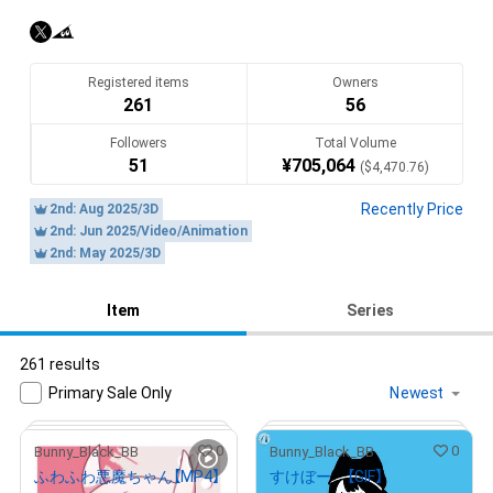
2022年2月からNFTアート出品を始めました

2023年３月21日現在125作品（167枚）を販売済み

（HEXA,COMSA,AdamなどのNFTマーケットでの販売を含む）

Registered items
Owners
どれか１つでも気に入って頂けたら幸いです

261
56
Followers
Total Volume
Twitterでは制作過程や日々のアレコレについて投稿していま
51
¥
705,064
(
$
4,470.76
)
す
Recently Price
2nd: Aug 2025/3D
Translate(AI)
2nd: Jun 2025/Video/Animation
2nd: May 2025/3D
Item
Series
261 results
Primary Sale Only
0
0
Bunny_Black_BB
Bunny_Black_BB
ふわふわ悪魔ちゃん【MP4】
すけぼー 【GIF】