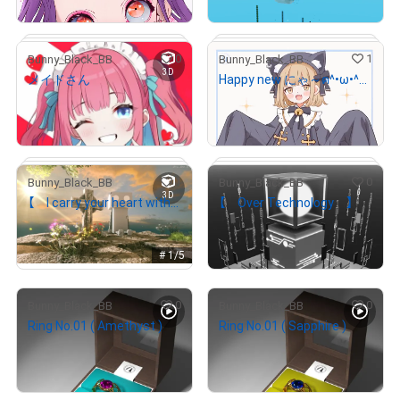
Primary Sale
Primary Sale
# 1/5
0
1
Bunny_Black_BB
Bunny_Black_BB
3D
メイドさん
Happy new にゃ～ฅ^•ω•^ฅ 【GIF】
# 3/5
¥
2,000
¥
1,000
(
$
12.68
)
(
$
6.34
)
Primary Sale
Primary Sale
# 1/5
1
0
Bunny_Black_BB
Bunny_Black_BB
3D
【 I carry your heart with me 】
【 Over Technology 】
¥
1,000
¥
1,000
(
$
6.34
)
(
$
6.34
)
Primary Sale
Primary Sale
# 1/5
# 3/5
# 2/5
0
0
Bunny_Black_BB
Bunny_Black_BB
Ring No.01 ( Amethyst )
Ring No.01 ( Sapphire )
# 4/5
¥
2,000
¥
2,000
(
$
12.68
)
(
$
12.68
)
Primary Sale
Primary Sale