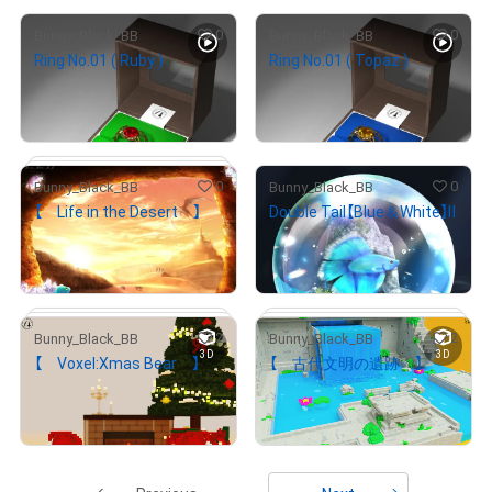
0
0
Bunny_Black_BB
Bunny_Black_BB
Ring No.01 ( Ruby )
Ring No.01 ( Topaz )
¥
2,000
¥
2,000
(
$
12.68
)
(
$
12.68
)
Primary Sale
Primary Sale
0
0
Bunny_Black_BB
Bunny_Black_BB
【 Life in the Desert 】
Double Tail【Blue＆White】Ⅱ
¥
2,000
¥
2,000
(
$
12.68
)
(
$
12.68
)
Primary Sale
Primary Sale
# 2/5
2
2
Bunny_Black_BB
Bunny_Black_BB
3D
3D
【 Voxel:Xmas Bear 】
【 古代文明の遺跡 】
¥
2,000
¥
2,000
(
$
12.68
)
(
$
12.68
)
Primary Sale
Primary Sale
# 3/5