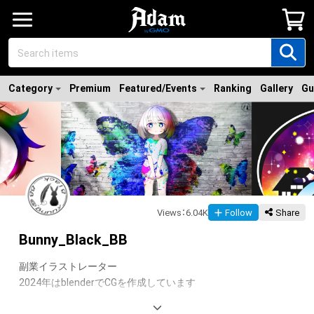
Category
Premium
Featured/Events
Ranking
Gallery
Gu
Views
：
6.04K
Follow
Share
Bunny_Black_BB
副業イラストレーター

2024年はblenderでCGを作成しています
