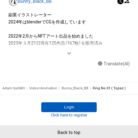
Bunny_Black_BB
アイテムに関する注意事項

副業イラストレーター

・本アイテムに関する創作物(画像および映像、音楽、商標または
2024年はblenderでCGを作成しています

ロゴ等を含みますがこれらに限られません。)にかかる知的財産
権(著作権、特許権、実用新案権、商標権、意匠権その他の知的財
2022年2月からNFTアート出品を始めました

産権(それらの権利を取得し、又はそれらの権利につき登録等を
2023年３月21日現在125作品（167枚）を販売済み

出願する権利を含みます。)を意味します。)は、本アイテムの著
（HEXA,COMSA,AdamなどのNFTマーケットでの販売を含む）

作権を有する方、著作隣接権の権利者またはその管理委託を受
けている者によって保護されています。そのため、本アイテム
Translate(AI)
どれか１つでも気に入って頂けたら幸いです

を保有していたとしても、本アイテムに関する創作物にかかる
知的財産権を有することを意味しません。

Twitterでは制作過程や日々のアレコレについて投稿していま
・本アイテムの著作権を有する方、著作隣接権の権利者またはそ
す
Adam byGMO
Video/Animation
Bunny_Black_BB
Ring No.01 ( Topaz )
の管理委託を受けている者からの事前の同意なしに、上記の「本
アイテムの保有者が有する権利」の範囲を超えた行為、知的財産
権を侵害するおそれのある行為(改変、公開、配布、逆コンパイ
Login
ル、リバースエンジニアリングを含みますが、これに限定されま
Click here to register
せん。)を行うことはできません。

・本アイテムに関する創作物の利用については、公序良俗や法令
Back to top
に反する利用またはその恐れのある利用など、作成者が不適切