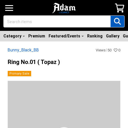
Category
Premium
Featured/Events
Ranking
Gallery
Gu
Bunny_Black_BB
Views
：
50
0
Ring No.01 ( Topaz )
Primary Sale