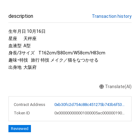
description
Transaction history
生年月日 10月16日

星座	天秤座

血液型	A型

身長/3サイズ	T162cm/B80cm/W58cm/H83cm

趣味・特技	旅行 特技 メイク／猫をなつかせる

出身地	大阪府
Translate(AI)
Contract Address
0xb30fc2d754c88c451275b743b6f530f19f643683
Token ID
0x000000000001000005ac0000001901a2
Reviewed