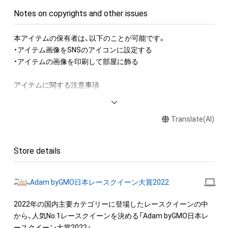
Notes on copyrights and other issues
本アイテムの保有者は、以下のことが可能です。

・アイテム画像をSNSのアイコンに設定する

・アイテムの画像を印刷して部屋に飾る

アイテムに関する注意事項

・本アイテムに関する創作物(画像および映像、音楽、商標または
ロゴ等を含みますがこれらに限られません。)にかかる知的財産
Translate(AI)
権(著作権、特許権、実用新案権、商標権、意匠権その他の知的財
産権(それらの権利を取得し、又はそれらの権利につき登録等を
出願する権利を含みます。)を意味します。)は、本アイテムの著
Store details
作権を有する方、著作隣接権の権利者またはその管理委託を受
けている者によって保護されています。そのため、本アイテム
を保有していたとしても、本アイテムに関する創作物にかかる
Adam byGMO日本レースクイーン大賞2022
知的財産権を有することを意味しません。

・本アイテムの著作権を有する方、著作隣接権の権利者またはそ
2022年の国内主要カテゴリーに登場したレースクイーンの中
の管理委託を受けている者からの事前の同意なしに、上記の「本
から、人気No.1レースクイーンを決める「Adam byGMO日本レ
アイテムの保有者が有する権利」の範囲を超えた行為、知的財産
ースクイーン大賞2022」
