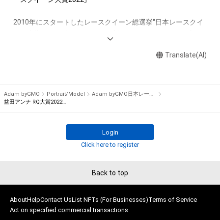
権を侵害するおそれのある行為(改変、公開、配布、逆コンパイ
ル、リバースエンジニアリングを含みますが、これに限定されま
2010年にスタートしたレースクイーン総選挙“日本レースクイ
せん。)を行うことはできません。

ーン大賞”。2022年もコロナ禍で制限はあるものの、6月に新人
・本アイテムに関する創作物の利用については、公序良俗や法令
部門を、9月にコスチューム部門を行いました。

に反する利用またはその恐れのある利用など、作成者が不適切
Translate(AI)
であると判断した場合、利用をお断りさせていただきます。
　そして、11月から約2カ月に渡って2022年の人気No.1レース
クイーンを決める日本レースクイーン大賞を「Adam byGMO」
を冠に迎え実施いたします。

Adam byGMO
Portrait/Model
Adam byGMO日本レースクイーン大賞2022
益田アンナ RQ大賞2022オリジナルNFTトレカ
　2021年は、Pacific Fairiesを務める川瀬もえさんがグランプ
リを獲得し、レースクイーン大賞初となる新人部門とレースク
Login
イーン大賞の同一年グランプリ獲得を果たしました。2022年は
Click here to register
ノミネート50名の中からどのレースクイーンが栄冠を掴むので
しょうか？

Back to top
　2022年も国内主要カテゴリーに登場したレースクイーンの
中から、ギャルズ・パラダイス公式サイトで実施したプレ投票で
About
Help
Contact Us
List NFTs (For Businesses)
Terms of Service
50ユニットをノミネートしました。

Act on specified commercial transactions