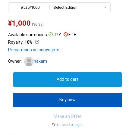
#525/1000
Select Edition
¥
1,000
(
$
6.33
)
Available currencies:
JPY
ETH
Royalty
：
10%
Precautions on copyrights
Owner:
nakam
Add to cart
Buy now
Make an Offer
*You need to
Login
.