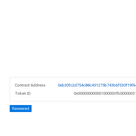
Contract Address
0xb30fc2d754c88c451275b743b6f530f19f6
Token ID
0x000000000001000003fb0000003
Reviewed