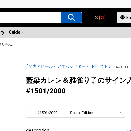
ery
Guide
藍染カレン＆雅雀り子のサイン入り写真
「全力アピール～アダムシアター～」NFTストア
Views
：
11
藍染カレン＆雅雀り子のサイン
#1501/2000
#1501/2000
Select Edition
description
Tra