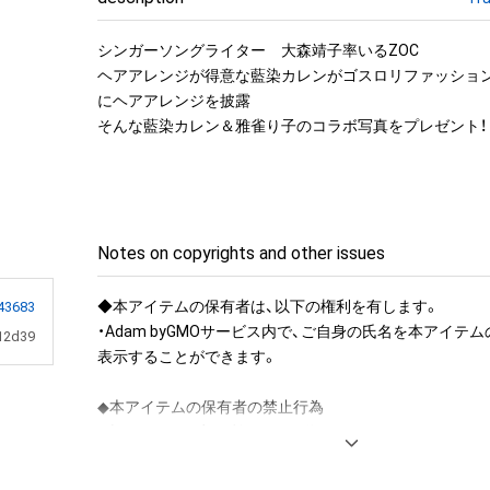
シンガーソングライター　大森靖子率いるZOC

ヘアアレンジが得意な藍染カレンがゴスロリファッショ
にヘアアレンジを披露

Notes on copyrights and other issues
◆本アイテムの保有者は、以下の権利を有します。

43683
・Adam byGMOサービス内で、ご自身の氏名を本アイテ
12d39
表示することができます。

◆本アイテムの保有者の禁止行為

・本アイテムを商用利用する行為

・本アイテムを印刷し公衆に向けて展示、販売、譲渡、貸与す
・本アイテムを加工・複製する行為
