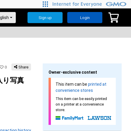
Sign up
Login
0
Share
Owner-exclusive content
入り写真
This item can be
printed at
convenience stores
This item can be easily printed
on a printer at a convenience
store.
nsaction history