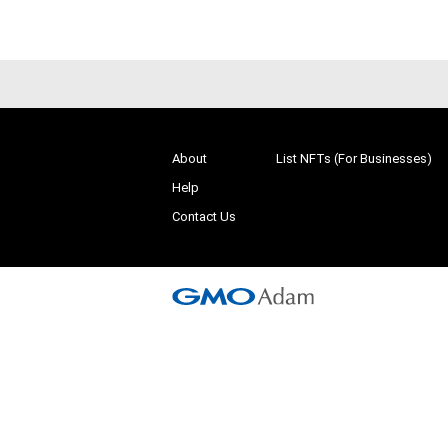
About
List NFTs (For Businesses)
Help
Contact Us