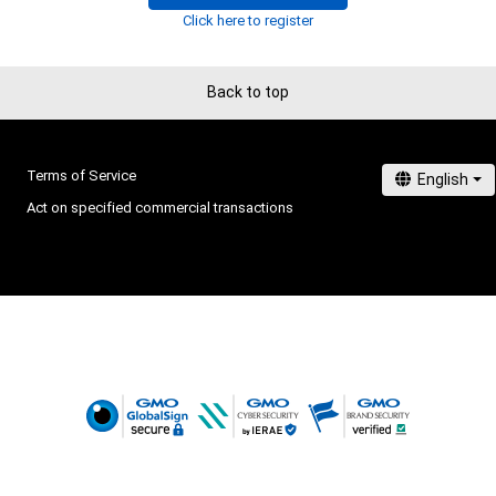
りません。
Click here to register
Back to top
Terms of Service
Act on specified commercial transactions