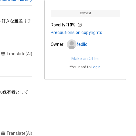
Owned
ン好きな雅雀り子
Royalty
：
10%
Precautions on copyrights
Owner:
fedlic
Translate(AI)
Make an Offer
*You need to
Login
.
ムの保有者として
る行為

Translate(AI)