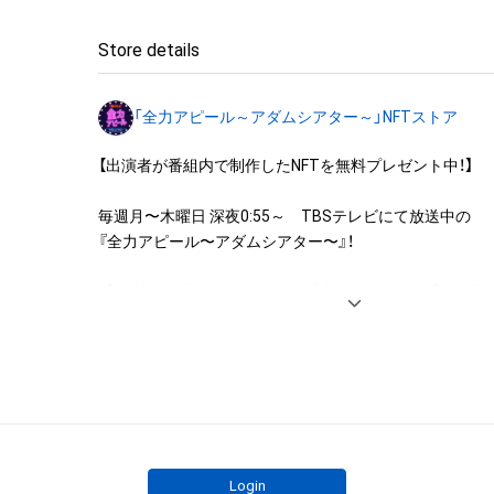
◆本アイテムに関する注意事項

Store details
・本アイテムに関する創作物(画像および映像、音楽、商標
みますがこれらに限られません。)にかかる知的財産権(著
「全力アピール～アダムシアター～」NFTストア
用新案権、商標権、意匠権その他の知的財産権(それらの権
それらの権利につき登録等を出願する権利を含みます。)を
【出演者が番組内で制作したNFTを無料プレゼント中！】

は、本アイテムの著作権を有する方、著作隣接権の権利者
託を受けている者によって保護されています。そのため、
毎週月〜木曜日 深夜0:55～　TBSテレビにて放送中の

有していたとしても、本アイテムに関する創作物にかか
『全力アピール〜アダムシアター〜』！

することを意味しません。

・本アイテムの著作権を有する方、著作隣接権の権利者ま
番組内では、様々なジャンルで才能を発揮する“プロの卵”た
を受けている者からの事前の同意なしに、上記の「本アイ
パフォーマンスや特技を、魂を込めて全力アピール！

する権利」の範囲を超えた行為、知的財産権を侵害するお
そのパフォーマンスや特技をNFT化して視聴者の皆さん
(改変、公開、配布、逆コンパイル、リバースエンジニアリ
ト！

これに限定されません。)を行うことはできません。

・本アイテムに関する創作物の利用については、公序良俗
※本ストア内で出品されるNFTは、Adam byGMOの認定代
用またはその恐れのある利用など、作成者が不適切である
株式会社MediBangを介して出品手続きをしており、

利用をお断りさせていただきます。
TBSテレビおよび番組は、NFTの出品に関わる手続き・権
Login