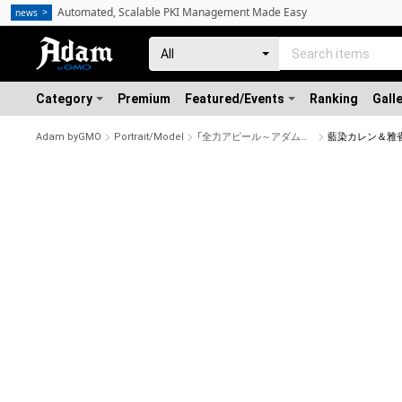
Automated, Scalable PKI Management Made Easy
news
Category
Premium
Featured/Events
Ranking
Gall
Adam byGMO
Portrait/Model
「全力アピール～アダムシアター～」NFTストア