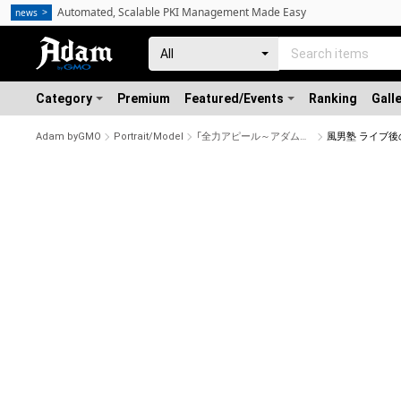
Automated, Scalable PKI Management Made Easy
news
Category
Premium
Featured/Events
Ranking
Gall
Adam byGMO
Portrait/Model
「全力アピール～アダムシアター～」NFTストア