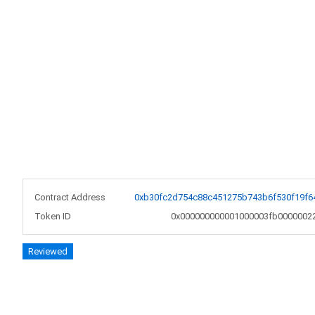
Contract Address
0xb30fc2d754c88c451275b743b6f530f19f6
Token ID
0x000000000001000003fb0000002
Reviewed