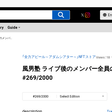
ery
Guide
風男塾 ライブ後のメンバー全員の写真
「全力アピール～アダムシアター～」NFTストア
Views
：
18
風男塾 ライブ後のメンバー全員
#269/2000
#269/2000
Select Edition
description
Tra