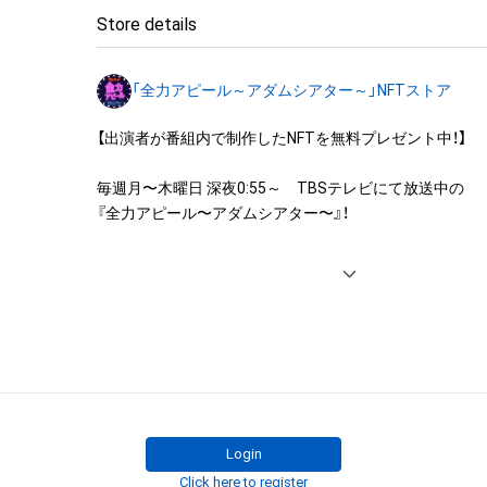
◆本アイテムに関する注意事項

Store details
・本アイテムに関する創作物(画像および映像、音楽、商標
みますがこれらに限られません。)にかかる知的財産権(著
「全力アピール～アダムシアター～」NFTストア
用新案権、商標権、意匠権その他の知的財産権(それらの権
それらの権利につき登録等を出願する権利を含みます。)を
【出演者が番組内で制作したNFTを無料プレゼント中！】

は、本アイテムの著作権を有する方、著作隣接権の権利者
託を受けている者によって保護されています。そのため、
毎週月〜木曜日 深夜0:55～　TBSテレビにて放送中の

有していたとしても、本アイテムに関する創作物にかか
『全力アピール〜アダムシアター〜』！

することを意味しません。

・本アイテムの著作権を有する方、著作隣接権の権利者ま
番組内では、様々なジャンルで才能を発揮する“プロの卵”た
を受けている者からの事前の同意なしに、上記の「本アイ
パフォーマンスや特技を、魂を込めて全力アピール！

する権利」の範囲を超えた行為、知的財産権を侵害するお
そのパフォーマンスや特技をNFT化して視聴者の皆さん
(改変、公開、配布、逆コンパイル、リバースエンジニアリ
ト！

これに限定されません。)を行うことはできません。

・本アイテムに関する創作物の利用については、公序良俗
※本ストア内で出品されるNFTは、Adam byGMOの認定代
用またはその恐れのある利用など、作成者が不適切である
株式会社MediBangを介して出品手続きをしており、

利用をお断りさせていただきます。
TBSテレビおよび番組は、NFTの出品に関わる手続き・権
Login
りません。
Click here to register