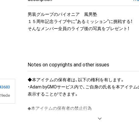
男装グループのパイオニア　風男塾

１５周年記念ライブ中に“あるミッション”に挑戦する！

そんなメンバー全員のライブ後の写真をプレゼント！
Notes on copyrights and other issues
◆本アイテムの保有者は、以下の権利を有します。

・Adam byGMOサービス内で、ご自身の氏名を本アイテ
43683
表示することができます。

29ede
◆本アイテムの保有者の禁止行為

・本アイテムを商用利用する行為

・本アイテムを印刷し公衆に向けて展示、販売、譲渡、貸与す
・本アイテムを加工・複製する行為
