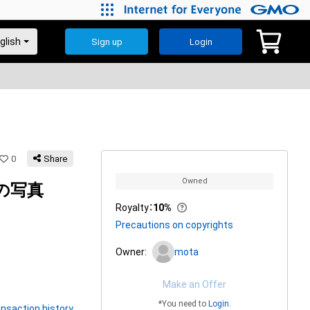
Sign up
Login
0
Share
Owned
の写真
Royalty
：
10%
Precautions on copyrights
Owner:
mota
Make an Offer
*You need to
Login
.
nsaction history