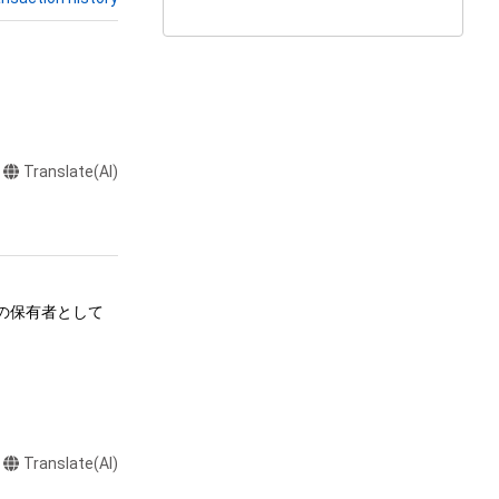
Translate(AI)
ムの保有者として
る行為

Translate(AI)