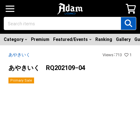
Category
Premium
Featured/Events
Ranking
Gallery
Gu
あやきいく
Views
：
713
1
あやきいく RQ202109−04
Primary Sale