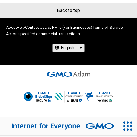
Back to top
About
Help
Contact Us
List NFTs (For Businesses)
Terms of Service
Act on specified commercial transactions