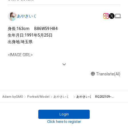
あやきいく
身長:163cm 　B86W59 H84

生年月日:1991年5月25日

出身地:埼玉県

<IMAGE GIRL>

2019-21 　SUPER GT　SUBARU BRZ GT GALZ BREEZE

2017-18　SUPER GT　EPSON Nakajima Racing RACE QUEEN

Translate(AI)
2016　SUPER GT　GANER sucre

2016 　スーパー耐久　KSフロンティア フロンティアキューテ
ィーズ
Adam byGMO
Portrait/Model
あやきいく
あやきいく RQ202109−04
Login
Click here to register