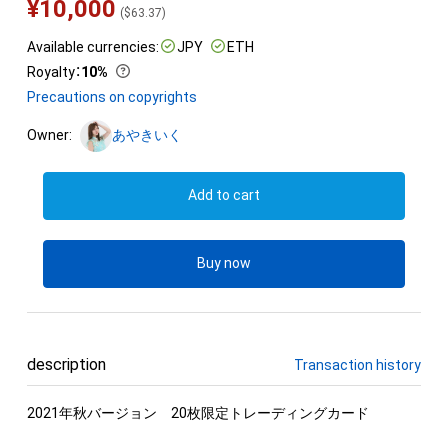
¥
10,000
(
$
63.37
)
Available currencies:
JPY
ETH
Royalty
：
10%
Precautions on copyrights
Owner:
あやきいく
Add to cart
Buy now
description
Transaction history
2021年秋バージョン　20枚限定トレーディングカード