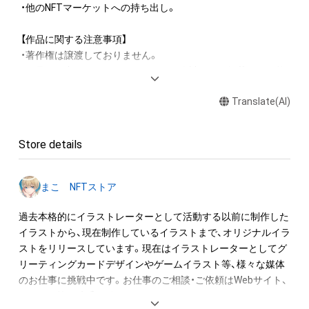
 ・他のNFTマーケットへの持ち出し。

 【作品に関する注意事項】

 ・著作権は譲渡しておりません。

 ・作品は作者のSNS・ホームページ・同人誌などに掲載する可能
性がございます。

Translate(AI)
 【作品に関する禁止事項】

 ・作品の自作発言。

Store details
 ・作品の二次配布。

 ・作品の一部切り取り、色変更といった加工・改変。

 ・無断でのSNSやWebサイトへのアップロード。

まこ NFTストア
 ・無断での動画等への使用。

 ・無断でのゲームやグッズ、広告などへの商用利用。

過去本格的にイラストレーターとして活動する以前に制作した
イラストから、現在制作しているイラストまで、オリジナルイラ
 作品の使用をご希望の際は必ず事前にご相談願います。掲載・
ストをリリースしています。現在はイラストレーターとしてグ
使用先内容によってはお断りすることもございますのでご了承
リーティングカードデザインやゲームイラスト等、様々な媒体
ください。

のお仕事に挑戦中です。お仕事のご相談・ご依頼はWebサイト、
 ほか、ご不明な点やご相談がございましたらお手数ですが、作
SNSから等随時受け付けております。