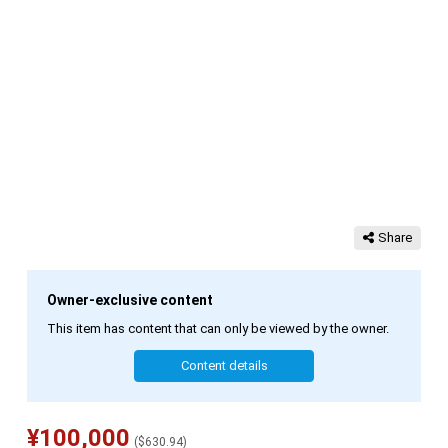
Share
Owner-exclusive content
This item has content that can only be viewed by the owner.
Content details
¥
100,000
(
$
630.94
)