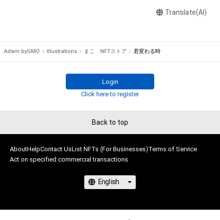
者【まこ：haramakoto.w★gmail.com（★を@に変えてくださ
い）】までお問い合わせください。
Translate(AI)
Adam byGMO
Illustrations
まこ NFTストア
君変わる時
Login
Click here to register
Back to top
About
Help
Contact Us
List NFTs (For Businesses)
Terms of Service
Act on specified commercial transactions