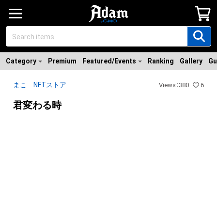
Category
Premium
Featured/Events
Ranking
Gallery
Gu
まこ NFTストア
Views
：
380
6
君変わる時