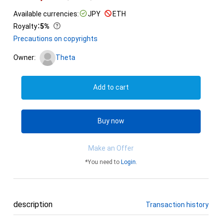
Available currencies:
JPY
ETH
Royalty
：
5%
Precautions on copyrights
Owner:
Theta
Add to cart
Buy now
Make an Offer
*You need to
Login
.
description
Transaction history