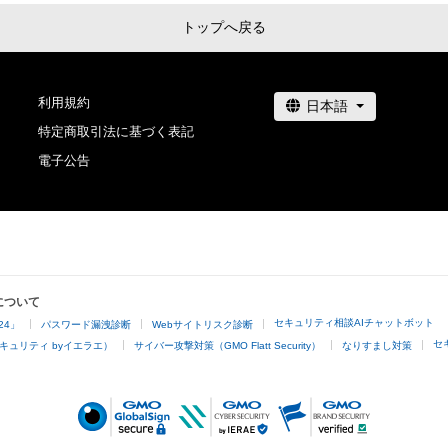
トップへ戻る
利用規約
特定商取引法に基づく表記
電子公告
について
セキュリティ相談AIチャットボット
24」
パスワード漏洩診断
Webサイトリスク診断
セ
キュリティ byイエラエ）
サイバー攻撃対策（GMO Flatt Security）
なりすまし対策