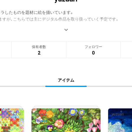
ラしたものを題材に絵を描いています。

ますが、こちらでは主にデジタル作品を取り扱っていく予定です。

ていくので、よろしくお願いいたします。
保有者数
フォロワー
2
0
アイテム
0
0
yuzuari
yuzuari
flower
ピアノと
¥
2,000
¥
5,000