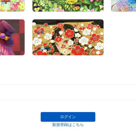
）
売出し（初回販売）
# 1/10
# 1/10
0
1
yuzuari
梅鬼
JITSURO
さんが保有中
ログイン
新規登録はこちら