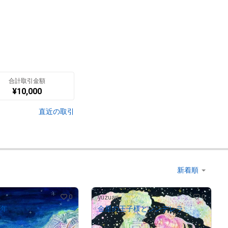
翻訳（AI）を表示
合計取引金額
¥
10,000
直近の取引
0
0
yuzuari
少年
金星の王子様とシンデレラ
¥
5,000