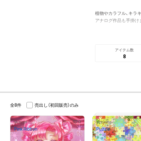
植物やカラフル、キラキ
アナログ作品も手掛け
ゆったり作品を増やし
アイテム数
8
全8件
売出し（初回販売）のみ
0
yuzuari
yuzuari
Pink Ribbon
Puzzle
¥
5,000
¥
2,000