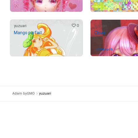
売出し（初回販売）
売出し（初回販売
0
yuzuari
yuzuari
Mango parfait
Clown
¥
5,000
売出し（初回販売）
soft-touch
さんが保有中
Adam byGMO
yuzuari