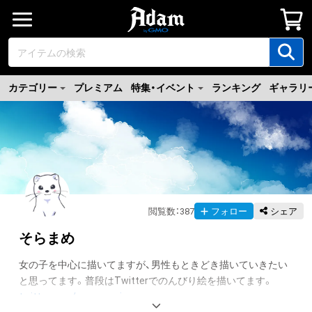
カテゴリー
プレミアム
特集・イベント
ランキング
ギャラリ
閲覧数
：
387
フォロー
シェア
そらまめ
女の子を中心に描いてますが、男性もときどき描いていきたい
twitter.com/aroma_orig