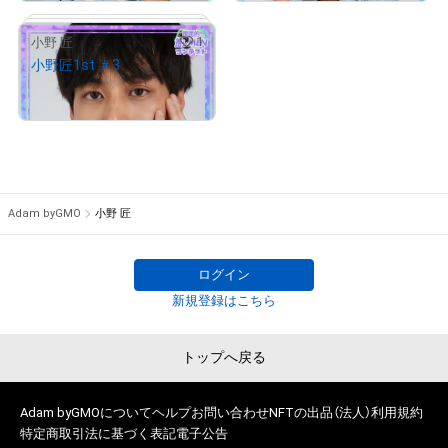
の各参加者のリンクから無料NFTダウンロードページに遷移し
てください。

# 102/1000
1
小野 匠
NFTを取得するにはAdamのアカウント開設が必要です。 

小野匠1st ＃3
¥
500
www.news-
postseven.com/archives/20230713_1884116.html
# 110/1000
二次予選は9月に実施予定。詳細はこちらにアップします。
Adam byGMO
小野 匠
翻訳（AI）を表示
ログイン
# 73/1000
新規登録はこちら
トップへ戻る
Adam byGMOについて
ヘルプ
お問い合わせ
NFTの出品（法人）
利用規約
特定商取引法に基づく表記
電子公告