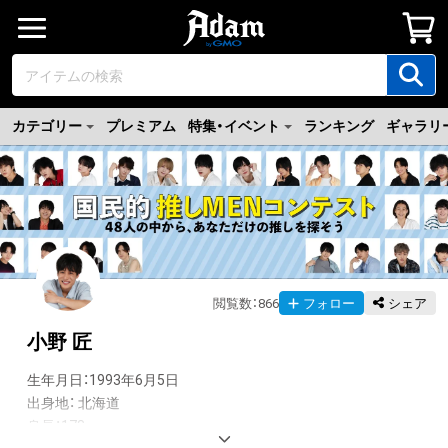
カテゴリー
プレミアム
特集・イベント
ランキング
ギャラリ
閲覧数
：
866
フォロー
シェア
小野 匠
生年月日：1993年6月5日

出身地： 北海道

身長：178cm
