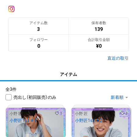
趣味：スノーボード、サイクリング、描画

特技：バスケットボール

--

アイテム数
保有者数
3
139
◆国民的推しMENコンテスト◆

フォロワー
合計取引金額
0
¥
0
日本初！NFTを活用した男性コンテスト『国民的推しMENコンテ
スト』がついに始動！ 

直近の取引
グランプリ特典は雑誌『女性セブン』誌上での単独グラビア＆単
独写真集の発売！

アイテム
一次予選は、7月13日～8月18日まで開催。

全3件
売出し（初回販売）のみ
俳優、モデル、インフルエンサー、タレントなど個性豊かな参加
者48人の中から無料NFTのダウンロード数上位16名が二次予選
に選ばれます。NFTを無料でゲットしてあなたの”推し”を応援
1
2
小野 匠
小野 匠
しよう！

小野匠1st ＃1
小野匠1st ＃2
¥
500
¥
500
無料NFTを取得するには、以下『NEWSポストセブン』サイト上