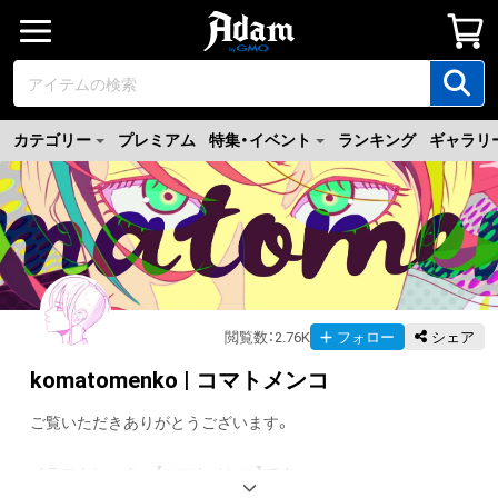
カテゴリー
プレミアム
特集・イベント
ランキング
ギャラリ
閲覧数
：
2.76K
フォロー
シェア
komatomenko | コマトメンコ
ご覧いただきありがとうございます。

イラストレーター【コマトメンコ】です。
