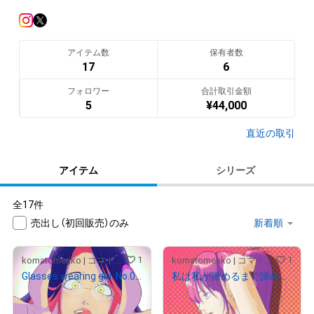
色彩豊かなポップなイラストを描いています。よろしくお願い
します。
アイテム数
保有者数
翻訳（AI）を表示
17
6
フォロワー
合計取引金額
5
¥
44,000
直近の取引
アイテム
シリーズ
全17件
売出し（初回販売）のみ
1
1
komatomenko | コマトメンコ
komatomenko | コマトメンコ
Glasses wearing girl. No.014.
私は私が諦めるまで諦めない
¥
3,000
¥
8,000
売出し（初回販売）
売出し（初回販売）