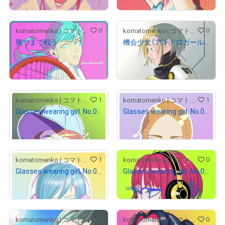
0
0
komatomenko | コマトメンコ
komatomenko | コマトメンコ
勝つまで戦う
機会少女（アンドロガール） No.001
¥
8,000
¥
100,000
売出し（初回販売）
売出し（初回販売）
1
1
komatomenko | コマトメンコ
komatomenko | コマトメンコ
Glasses wearing girl. No.003.
Glasses wearing girl. No.002.
¥
1,800
¥
1,200
1
0
komatomenko | コマトメンコ
komatomenko | コマトメンコ
Glasses wearing girl. No.005.
Glasses wearing girl. No.013.
¥
10,000
user-
さんが保有中
8ed35f71
0
0
komatomenko | コマトメンコ
komatomenko | コマトメンコ