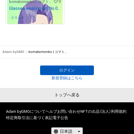
0
komatomenko | コマトメンコ
Glasses wearing girl. No.001.
とりっと
さんが保有中
Adam byGMO
komatomenko | コマトメンコ
ログイン
新規登録はこちら
トップへ戻る
Adam byGMOについて
ヘルプ
お問い合わせ
NFTの出品（法人）
利用規約
特定商取引法に基づく表記
電子公告