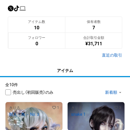
(作品のほとんどが撮影・編集もセルフ)

LGBTQ・Xジェンダー🏳️‍🌈
翻訳（AI）を表示
アイテム数
保有者数
10
7
フォロワー
合計取引金額
0
¥
31,711
直近の取引
アイテム
全10件
売出し（初回販売）のみ
1
3
きりる
きりる
獣人－鳥－ No.３
snake 1
¥
10,000
¥
5,000