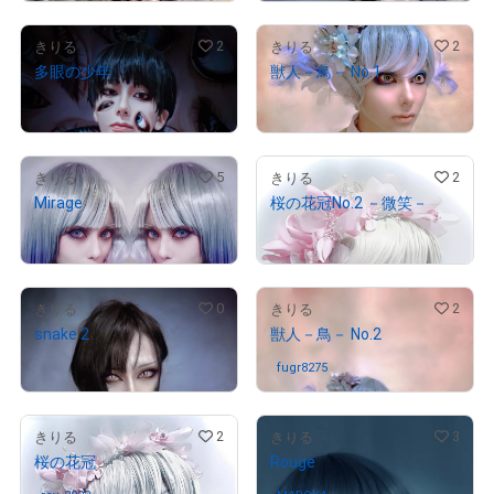
2
2
きりる
きりる
多眼の少年
獣人－鳥－ No.1
¥
10,000
¥
100,000
5
2
きりる
きりる
Mirage
桜の花冠No.2 －微笑－
¥
200,000
¥
1,000,000
0
2
きりる
きりる
snake 2
獣人－鳥－ No.2
販売期間外
fugr8275
さんが保有中
2
3
きりる
きりる
桜の花冠
Rouge