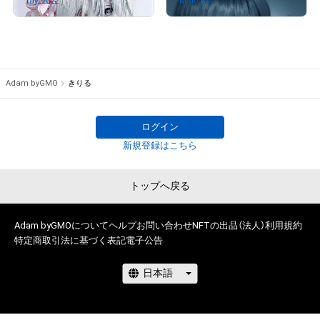
ray_2022
さんが保有中
MAROKA&
さんが保有中
MASH
Adam byGMO
きりる
ログイン
新規登録はこちら
トップへ戻る
Adam byGMOについて
ヘルプ
お問い合わせ
NFTの出品（法人）
利用規約
特定商取引法に基づく表記
電子公告