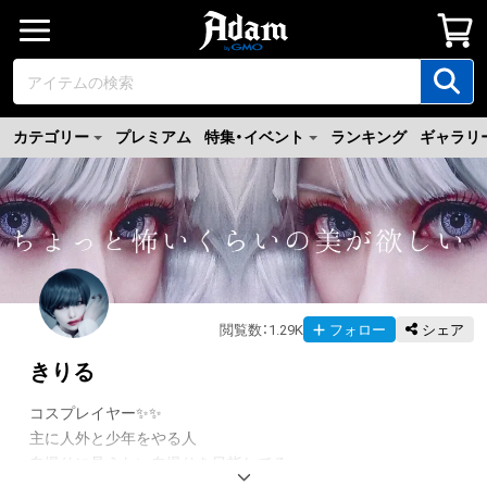
カテゴリー
プレミアム
特集・イベント
ランキング
ギャラリ
閲覧数
：
1.29K
フォロー
シェア
きりる
コスプレイヤー✨✨

主に人外と少年をやる人

自撮りに見えない自撮りを目指してる
