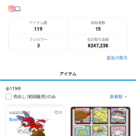
っっっすーーーーー

Welcome to the WASTED ART shop of stray dogs!

アイテム数
保有者数
I would be ultra, ultra, super, super happy if you would buy my 
119
15
artwork!
フォロワー
合計取引金額
翻訳（AI）を表示
3
¥
247,238
直近の取引
アイテム
全119件
売出し（初回販売）のみ
0
2
KAGECHIYO
KAGECHIYO
Bremen -ブレーメン-
JEEZ LOUISE
¥
3,000
¥
100,000
売出し（初回販売）
売出し（初回販売）