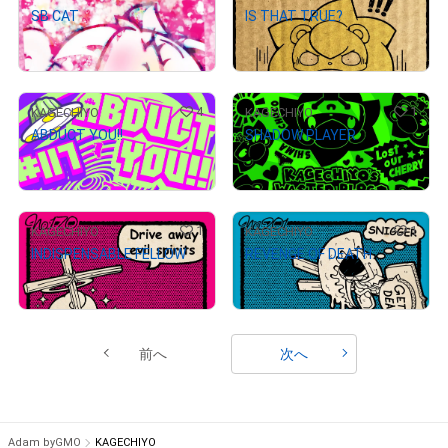
SB CAT
IS THAT TRUE?
¥
5,000
¥
3,000
4
1
KAGECHIYO
KAGECHIYO
ABDUCT YOU!!
SHADOW PLAYER
¥
4,000
¥
5,000
1
1
KAGECHIYO
KAGECHIYO
INDISPENSABLE FELLOW
REVENGE OF DEATH
¥
5,000
¥
5,000
前へ
次へ
Adam byGMO
KAGECHIYO