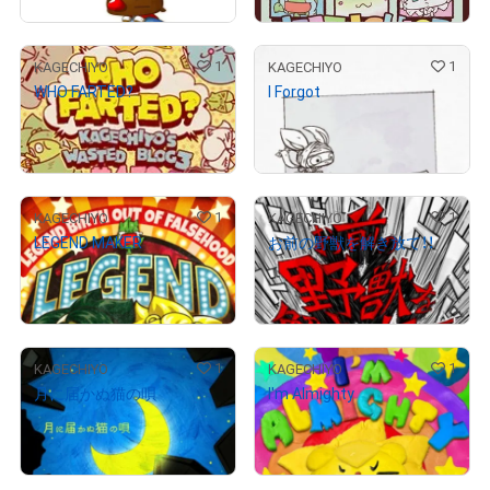
1
1
KAGECHIYO
KAGECHIYO
WHO FARTED?
I Forgot
¥
150,000
¥
2,000
売出し（初回販売）
売出し（初回販売）
# 1/10
1
1
KAGECHIYO
KAGECHIYO
LEGEND MAKER
お前の野獣を解き放て！！
¥
3,000
¥
2,000
売出し（初回販売）
売出し（初回販売）
1
1
KAGECHIYO
KAGECHIYO
月に届かぬ猫の唄
I'm Almighty
¥
3,000
¥
2,000
売出し（初回販売）
売出し（初回販売）