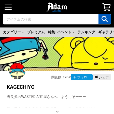
カテゴリー
プレミアム
特集・イベント
ランキング
ギャラリ
閲覧数
：
29.5K
フォロー
シェア
KAGECHIYO
野良犬のWASTED ART屋さんへ　ようこそーーー

買ってくれるとウルトラ超絶スーパー嬉し過ぎまくりまっっっ