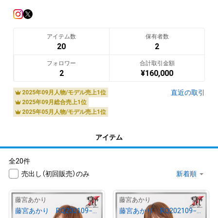
出身地:高知県 

<IMAGE GIRL>

SUPER GT2019 Arnage Lovely Cats

アイテム数
保有者数
SUPER GT2018 EXEDY Racing Girls

20
2
スーパー耐久2017 BOMEX RaceQueen

フォロワー
合計取引金額
2
¥
160,000
翻訳（AI）を表示
直近の取引
2025年09月人物/モデル売上1位
2025年09月総合売上1位
2025年05月人物/モデル売上1位
アイテム
全20件
売出し（初回販売）のみ
1
1
藤宮あかり
藤宮あかり
藤宮あかり RQ202109−10
藤宮あかり RQ202109−09