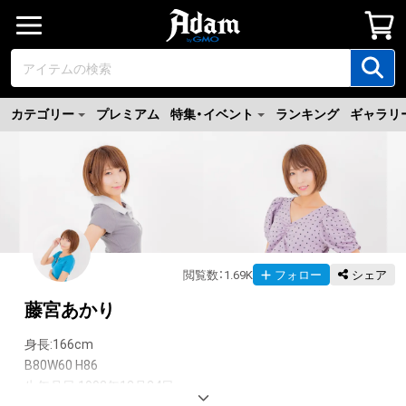
カテゴリー
プレミアム
特集・イベント
ランキング
ギャラリ
閲覧数
：
1.69K
フォロー
シェア
藤宮あかり
身長:166cm 

B80W60 H86

生年月日:1992年12月24日　
