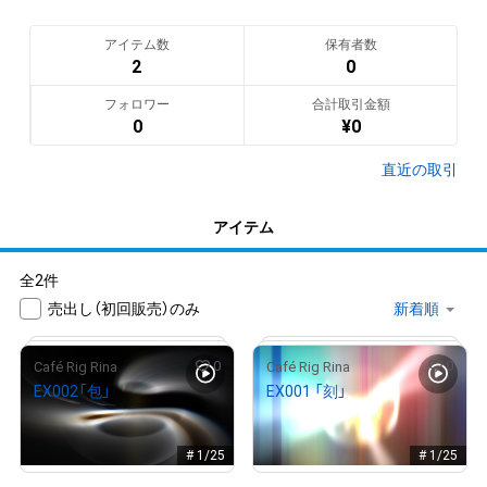
キャラクターグッズの制作販売をしています。

日本語版ホームページ→
www.rigrina.com
アイテム数
保有者数
English home page→
www.rigrina.com/en/index.html
2
0
翻訳（AI）を表示
フォロワー
合計取引金額
0
¥
0
直近の取引
アイテム
全2件
売出し（初回販売）のみ
0
0
Café Rig Rina
Café Rig Rina
EX002「包」
EX001 「刻」
¥
320,000
¥
320,000
売出し（初回販売）
売出し（初回販売）
# 1/25
# 1/25