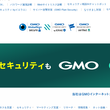
セキュリティ相談AIチャットボット
24」
パスワード漏洩診断
Webサイトリスク診断
セ
キュリティ byイエラエ）
サイバー攻撃対策（GMO Flatt Security）
なりすまし対策
ネスを支援
セキュリティ
マーケティング支援
リサーチ
情報収集
ネット金融