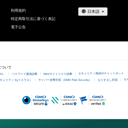
利用規約
特定商取引法に基づく表記
電子公告
について
セキュリティ相談AIチャットボット
24」
パスワード漏洩診断
Webサイトリスク診断
セ
キュリティ byイエラエ）
サイバー攻撃対策（GMO Flatt Security）
なりすまし対策