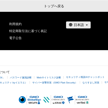
トップへ戻る
利用規約
特定商取引法に基づく表記
電子公告
について
セキュリティ相談AIチャットボット
24」
パスワード漏洩診断
Webサイトリスク診断
セ
キュリティ byイエラエ）
サイバー攻撃対策（GMO Flatt Security）
なりすまし対策