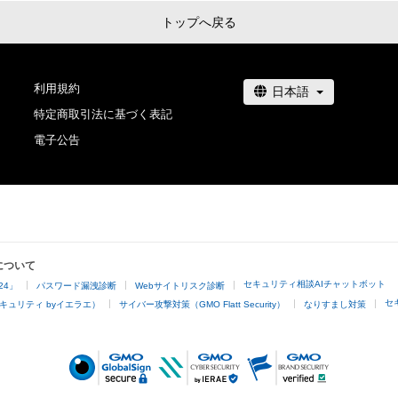
トップへ戻る
利用規約
特定商取引法に基づく表記
電子公告
について
セキュリティ相談AIチャットボット
24」
パスワード漏洩診断
Webサイトリスク診断
セ
キュリティ byイエラエ）
サイバー攻撃対策（GMO Flatt Security）
なりすまし対策