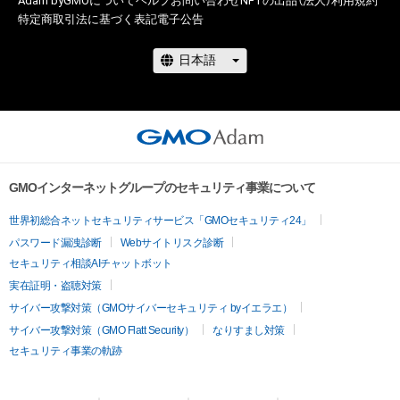
Adam byGMOについて
ヘルプ
お問い合わせ
NFTの出品（法人）
利用規約
特定商取引法に基づく表記
電子公告
GMOインターネットグループのセキュリティ事業について
世界初総合ネットセキュリティサービス「GMOセキュリティ24」
パスワード漏洩診断
Webサイトリスク診断
セキュリティ相談AIチャットボット
実在証明・盗聴対策
サイバー攻撃対策（GMOサイバーセキュリティ byイエラエ）
サイバー攻撃対策（GMO Flatt Security）
なりすまし対策
セキュリティ事業の軌跡