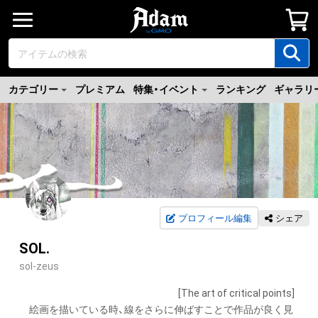
カテゴリー
プレミアム
特集・イベント
ランキング
ギャラリ
プロフィール編集
シェア
SOL.
sol-zeus
　　　　　　　　　　　　　　　　[The art of critical points]

　絵画を描いている時、線をさらに伸ばすことで作品が良く見