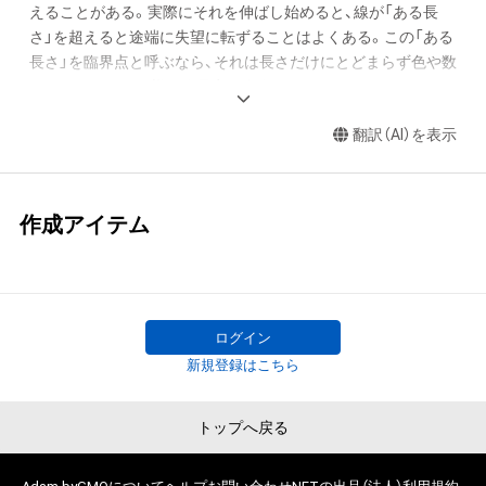
えることがある。実際にそれを伸ばし始めると、線が「ある長
さ」を超えると途端に失望に転ずることはよくある。この「ある
長さ」を臨界点と呼ぶなら、それは長さだけにとどまらず色や数
などにおいても同様に臨界点が存在する。

　「芸術の臨界点」で遊ぶことは作品制作の醍醐味だ。遊ぶと
翻訳（AI）を表示
は、臨界点に至った時、その良し悪しの理由を「言葉」では表現
できなくなった状態から始まる。その醍醐味を例えるならば、
臨界点付近の攻防は「ビックタイトルのバスケットボールの試
合で１点を争うシーソーゲーム」だ。興奮と感動は、自らの感覚
作成アイテム
を研ぎ澄まし、思いもよらぬ方向や力を作品に与える。そして
ゲームは新たな表現の扉を次々と開く。

　1996年6月第 52回現代美術家協会展にて会員推挙(絵画) 

　2006年12月23日[iLife’06 iMovie コンテスト]Apple銀座店 優
ログイン
新規登録はこちら
トップへ戻る