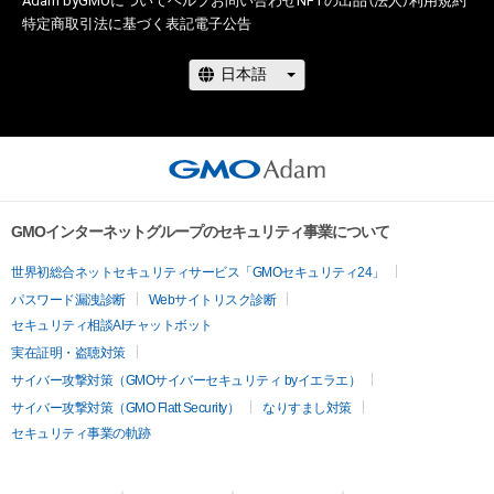
Adam byGMOについて
ヘルプ
お問い合わせ
NFTの出品（法人）
利用規約
特定商取引法に基づく表記
電子公告
GMOインターネットグループのセキュリティ事業について
世界初総合ネットセキュリティサービス「GMOセキュリティ24」
パスワード漏洩診断
Webサイトリスク診断
セキュリティ相談AIチャットボット
実在証明・盗聴対策
サイバー攻撃対策（GMOサイバーセキュリティ byイエラエ）
サイバー攻撃対策（GMO Flatt Security）
なりすまし対策
セキュリティ事業の軌跡