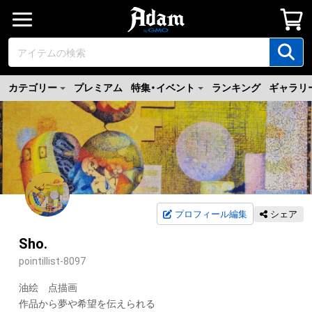
カテゴリー
プレミアム
特集・イベント
ランキング
ギャラリ
プロフィール編集
シェア
Sho.
pointillist-8097
油絵　点描画

作品から夢や希望を伝えられる
